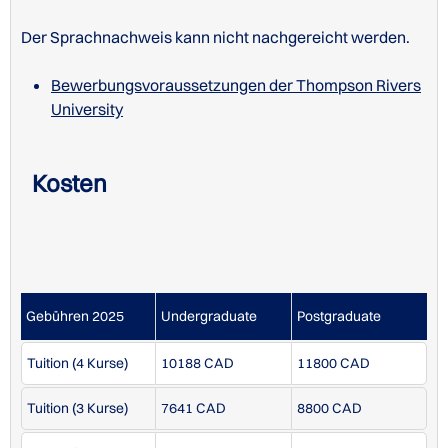
Application Fee
100 CAD
Der Sprachnachweis kann nicht nachgereicht werden.
Bewerbungsvoraussetzungen der Thompson Rivers
University
Kosten
Studiengebühren an der Thompson Rivers University
Gebühren 2025
Undergraduate
Postgraduate
Tuition (4 Kurse)
10188 CAD
11800 CAD
Tuition (3 Kurse)
7641 CAD
8800 CAD