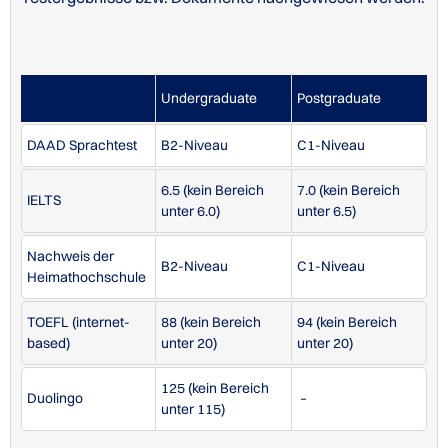
TOEFL (internet-based)
88
Undergraduate
Postgraduate
Studiengebühren an der Thompson Rivers University
Bewerbungsvoraussetzungen an der Thompson Rivers
DAAD Sprachtest
B2-Niveau
C1-Niveau
University
6.5 (kein Bereich
7.0 (kein Bereich
IELTS
unter 6.0)
unter 6.5)
STUDIENGÄNGE/KURSE IN ENGLISCH
Nachweis der
B2-Niveau
C1-Niveau
Heimathochschule
TOEFL (internet-
88 (kein Bereich
94 (kein Bereich
based)
unter 20)
unter 20)
Gebühren 2025
Betrag
125 (kein Bereich
Tuition (4 Kurse)
8440 CAD
Duolingo
–
unter 115)
General Fees
553 CAD