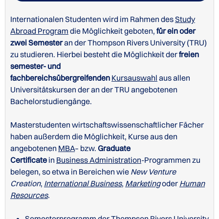
Internationalen Studenten wird im Rahmen des
School of Tourism
Study
Abroad Program
die Möglichkeit geboten,
Post-Baccalaureate
für ein oder
Diploma
zwei Semester
an der Thompson Rivers University (TRU)
zu studieren. Hierbei besteht die Möglichkeit der
freien
semester- und
fachbereichsübergreifenden
Kursauswahl
aus allen
Universitätskursen der an der TRU angebotenen
Bachelorstudiengänge.
Website der Thompson Rivers University zu
Masterstudenten wirtschaftswissenschaftlicher Fächer
Academic Gap Year an der Thompson Rivers University
Unterkünften für internationale Studenten
haben außerdem die Möglichkeit, Kurse aus den
angebotenen
MBA
– bzw.
Graduate
Certificate
in
Business Administration
-Programmen zu
belegen, so etwa in Bereichen wie
New Venture
Creation
,
International Business
,
Marketing
oder
Human
Resources
.
Semesterprogramm der Thompson Rivers University