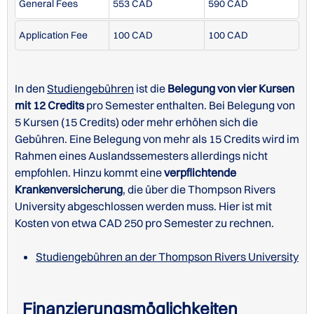
General Fees
553 CAD
590 CAD
Application Fee
100 CAD
100 CAD
Kurskatalog der Thompson Rivers University
In den
Studiengebühren
ist die
Belegung von vier Kursen
mit 12 Credits
pro Semester enthalten. Bei Belegung von
5 Kursen (15 Credits) oder mehr erhöhen sich die
Gebühren. Eine Belegung von mehr als 15 Credits wird im
Rahmen eines Auslandssemesters allerdings nicht
STUDIENGÄNGE/KURSE IN ENGLISCH -
empfohlen. Hinzu kommt eine
verpflichtende
UNDERGRADUATE
Krankenversicherung
, die über die Thompson Rivers
University abgeschlossen werden muss. Hier ist mit
Kosten von etwa CAD 250 pro Semester zu rechnen.
Studiengebühren an der Thompson Rivers University
Finanzierungsmöglichkeiten