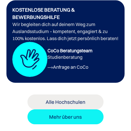
KOSTENLOSE BERATUNG &
Business Administration
Computing Science &
BEWERBUNGSHILFE
Technology
Sciences and Environment
Tourism and
Wir begleiten dich auf deinem Weg zum
Hospitality
Liberal Arts
Journalism
Education
Fine
Auslandsstudium – kompetent, engagiert & zu
Arts
Social Work & Human Services
Health
100% kostenlos. Lass dich jetzt persönlich beraten!
Sciences
Masterstudiengang der Thompson Rivers University
CoCo Beratungsteam
Studienberatung
Bachelorstudiengänge der Thompson Rivers
Post
Baccalaureate Diploma
University
Juris Doctor of Laws der Thompson Rivers University
Anfrage an CoCo
Alle Hochschulen
Mehr über uns