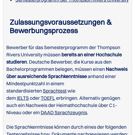
Campusbeschreibungen der Thompson Rivers
University
Zulassungsvoraussetzungen &
Bewerbungsprozess
Bewerber für das Semesterprogramm der Thompson
Rivers University müssen
bereits an einer Hochschule
studieren
. Deutsche Bewerber, die Kurse aus den
Bachelorprogrammen belegen, müssen einen
Nachweis
Undergraduate
über ausreichende Sprachkenntnisse
anhand einer
Mindestpunktzahl in einem
Abitur
mind. 12 Punkte
standardisierten
Bewerbungsvoraussetzungen der Thompson Rivers
Sprachtest
wie
dem
University
IELTS
oder
TOEFL
erbringen. Alternativ genügen
DAAD Sprachtest
C1-Niveau
auch ein Nachweis der Heimathochschule über C1-
Duolingo
125 (kein Bereich unter 115)
Niveau oder ein
DAAD Sprachzeugnis
.
IELTS
6.5 (kein Bereich unter 6.0)
Die Sprachkenntnisse können durch eines der folgenden
Testergebnisse bzw. Dokumente nachgewiesen werden: