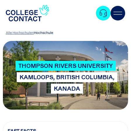
Alle Hochschulen
Hochschule
THOMPSON RIVERS UNIVERSITY
KAMLOOPS, BRITISH COLUMBIA,
KANADA
Zum
FAST FACTS