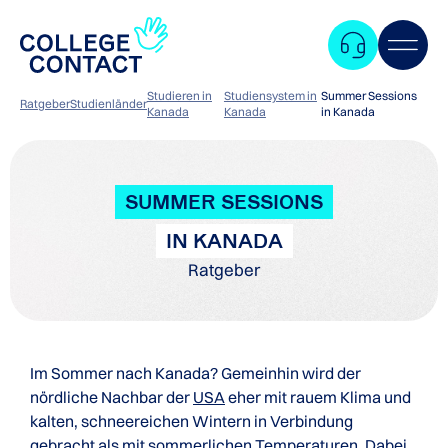
Studieren in
Studiensystem in
Summer Sessions
Ratgeber
Studienländer
Kanada
Kanada
in Kanada
SUMMER SESSIONS
IN KANADA
Ratgeber
Im Sommer nach Kanada? Gemeinhin wird der
nördliche Nachbar der
USA
eher mit rauem Klima und
kalten, schneereichen Wintern in Verbindung
Zum
gebracht als mit sommerlichen Temperaturen. Dabei