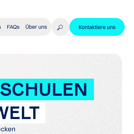
s
FAQs
Über uns
Kontaktiere uns
HSCHULEN
WELT
ecken