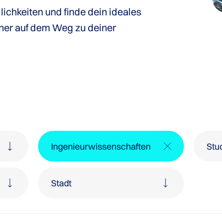
lichkeiten und finde dein ideales
tner auf dem Weg zu deiner
Ingenieurwissenschaften
Stu
Agrar- und Forstwissenschaften
Bibliotheks- und Informationswissenschaft
Rechnungswesen und Controlling
Sprach- und Kulturwissenschaften
Vergleichende Literaturwissenschaft
Stadt