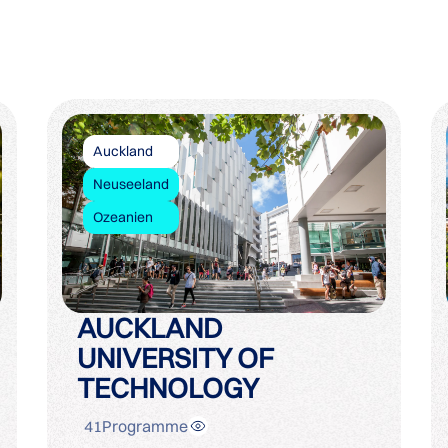
Auckland
Neuseeland
Ozeanien
AUCKLAND
UNIVERSITY OF
TECHNOLOGY
41
Programme