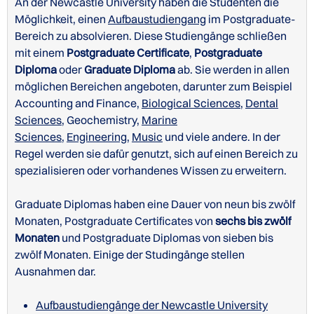
An der Newcastle University haben die Studenten die
Möglichkeit, einen
Aufbaustudiengang
im Postgraduate-
Bereich zu absolvieren. Diese Studiengänge schließen
mit einem
Postgraduate Certificate
,
Postgraduate
Diploma
oder
Graduate Diploma
ab. Sie werden in allen
möglichen Bereichen angeboten, darunter zum Beispiel
Accounting and Finance,
Biological Sciences
,
Dental
Sciences
, Geochemistry,
Marine
Website der Newcastle University zu Unterkünften
Sciences
,
Engineering
,
Music
und viele andere. In der
für internationale Studenten
Regel werden sie dafür genutzt, sich auf einen Bereich zu
spezialisieren oder vorhandenes Wissen zu erweitern.
Graduate Diplomas haben eine Dauer von neun bis zwölf
Monaten, Postgraduate Certificates von
sechs bis zwölf
Campuspläne der Newcastle University
Monaten
und Postgraduate Diplomas von sieben bis
zwölf Monaten. Einige der Studingänge stellen
Ausnahmen dar.
Aufbaustudiengänge der Newcastle University