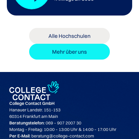
Masterstudiengänge der Newcastle University
Promotionsstudiengänge der Newcastle University
Alle Hochschulen
LLM-Studiengänge der Newcastle University
Mehr über uns
MBA-Studiengänge der Newcastle University
College Contact GmbH
Hanauer Landstr. 151-153
60314 Frankfurt am Main
Undergraduate
Beratungstelefon
: 069 – 907 2007 30
Montag – Freitag: 10:00 – 13:00 Uhr & 14:00 – 17:00 Uhr
Per E-Mail
: beratung@college-contact.com
IELTS
6.5