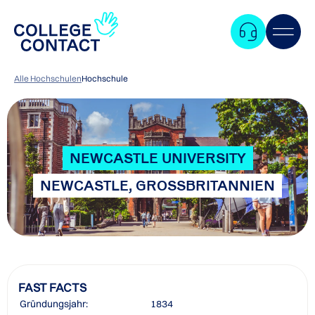
Alle Hochschulen
Hochschule
NEWCASTLE UNIVERSITY
NEWCASTLE, GROSSBRITANNIEN
FAST FACTS
Zum
Gründungsjahr:
1834