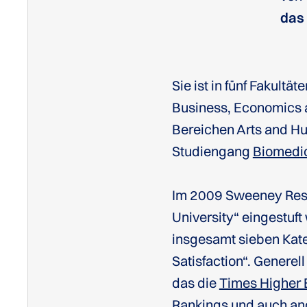
das
Sie ist in fünf Fakultä
Business, Economics 
Bereichen Arts and Hu
Studiengang
Biomedi
Im 2009 Sweeney Resea
University“ eingestuft
insgesamt sieben Kate
Satisfaction“. Generell
das die
Times Higher 
Rankings
und auch an