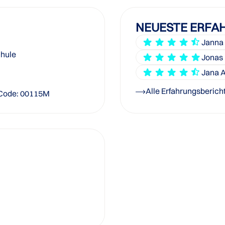
NEUESTE ERFA
Janna 
chule
Jonas 
Jana A
Alle Erfahrungsberich
 Code: 00115M