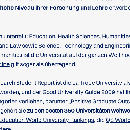
 hohe Niveau ihrer Forschung und Lehre
erworbe
ten unterteilt: Education, Health Sciences, Humaniti
and Law sowie Science, Technology and Engineeri
manities ist die Universität auf der ganzen Welt h
cine
gilt sogar als überragend.
rch Student Report ist die La Trobe University al
 worden, und der Good University Guide 2009 hat ihr
gorien verliehen, darunter „Positive Graduate Out
 gehört sie
zu den besten 350 Universitäten weltwe
Education World University Rankings
, die
QS World
dere.