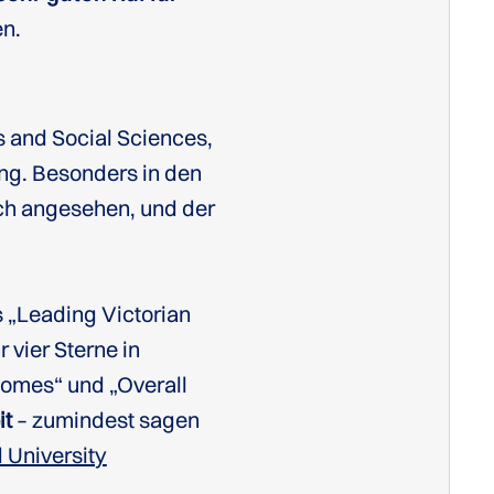
n.
es and Social Sciences,
ng. Besonders in den
och angesehen, und der
s „Leading Victorian
 vier Sterne in
comes“ und „Overall
it
– zumindest sagen
 University