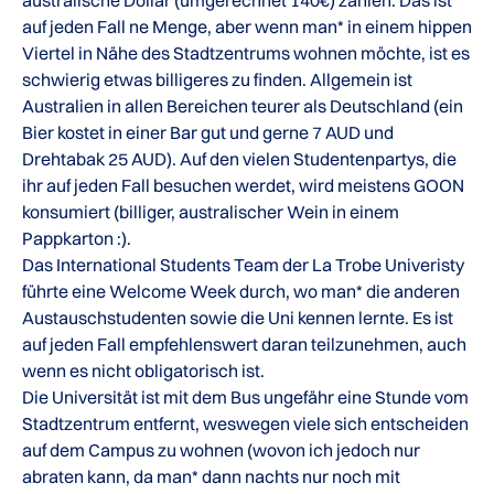
australische Dollar (umgerechnet 140€) zahlen. Das ist
auf jeden Fall ne Menge, aber wenn man* in einem hippen
Viertel in Nähe des Stadtzentrums wohnen möchte, ist es
schwierig etwas billigeres zu finden. Allgemein ist
Australien in allen Bereichen teurer als Deutschland (ein
Bier kostet in einer Bar gut und gerne 7 AUD und
Drehtabak 25 AUD). Auf den vielen Studentenpartys, die
ihr auf jeden Fall besuchen werdet, wird meistens GOON
konsumiert (billiger, australischer Wein in einem
Pappkarton :).
Das International Students Team der La Trobe Univeristy
führte eine Welcome Week durch, wo man* die anderen
Austauschstudenten sowie die Uni kennen lernte. Es ist
auf jeden Fall empfehlenswert daran teilzunehmen, auch
wenn es nicht obligatorisch ist.
Die Universität ist mit dem Bus ungefähr eine Stunde vom
Stadtzentrum entfernt, weswegen viele sich entscheiden
auf dem Campus zu wohnen (wovon ich jedoch nur
abraten kann, da man* dann nachts nur noch mit