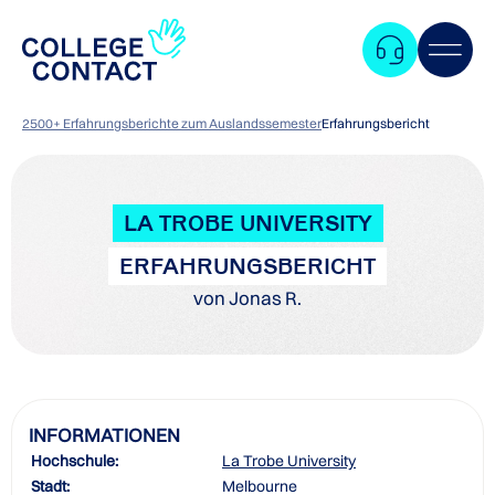
2500+ Erfahrungsberichte zum Auslandssemester
Erfahrungsbericht
LA TROBE UNIVERSITY
ERFAHRUNGSBERICHT
von Jonas R.
INFORMATIONEN
Hochschule:
La Trobe University
Zum
Stadt:
Melbourne