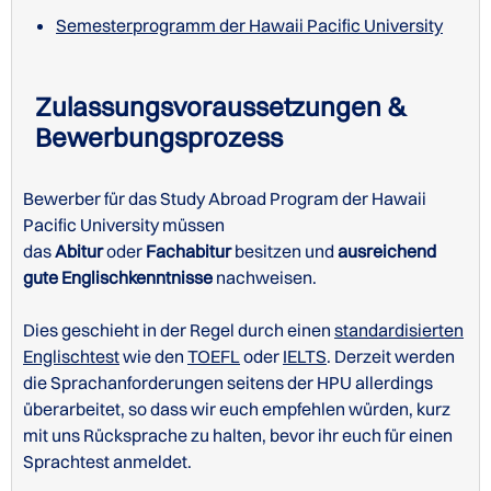
Semesterprogramm der Hawaii Pacific University
Zulassungsvoraussetzungen &
Bewerbungsprozess
Bewerber für das Study Abroad Program der Hawaii
Pacific University müssen
das
Abitur
oder
Fachabitur
besitzen und
ausreichend
gute Englischkenntnisse
nachweisen.
Dies geschieht in der Regel durch einen
standardisierten
Englischtest
wie den
TOEFL
oder
IELTS
. Derzeit werden
die Sprachanforderungen seitens der HPU allerdings
Undergraduate
überarbeitet, so dass wir euch empfehlen würden, kurz
Duolingo
105
mit uns Rücksprache zu halten, bevor ihr euch für einen
Sprachtest anmeldet.
IELTS
6.0