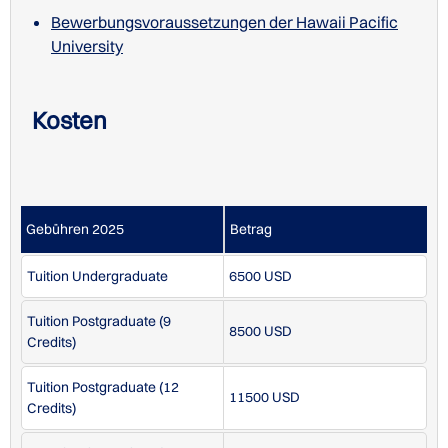
Fees
740 USD
Bewerbungsvoraussetzungen der Hawaii Pacific
Studiengebühren an der Hawaii Pacific University
University
Kosten
STUDIENGÄNGE/KURSE IN ENGLISCH
Gebühren 2025
Betrag
Studiengebühren an der Hawaii Pacific University
Tuition Undergraduate
6500 USD
Tuition Postgraduate (9
8500 USD
Credits)
Tuition Postgraduate (12
11500 USD
Credits)