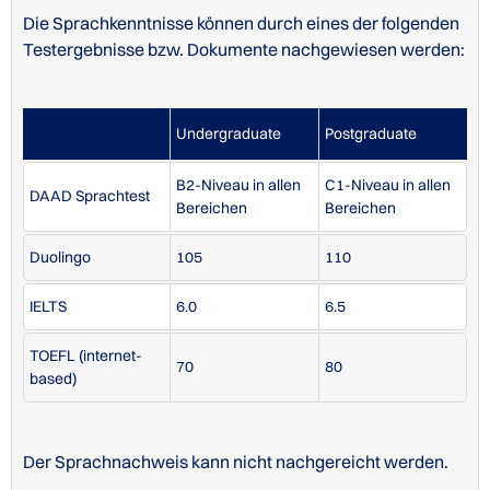
Postgraduate
Die Sprachkenntnisse können durch eines der folgenden
TOEFL (paper-based)
70
Testergebnisse bzw. Dokumente nachgewiesen werden:
IELTS
6.0
TOEFL (internet-based)
80
Undergraduate
Postgraduate
TOEFL (paper-based)
550
Bewerbungsvoraussetzungen der Hawaii Pacific
B2-Niveau in allen
C1-Niveau in allen
DAAD Sprachtest
University
Bereichen
Bereichen
Bewerbungsvoraussetzungen der Hawaii Pacific
Duolingo
105
110
University
IELTS
6.0
6.5
TOEFL (internet-
70
80
based)
Gebühren 2025
Betrag
Tuition
6500 USD
Der Sprachnachweis kann nicht nachgereicht werden.