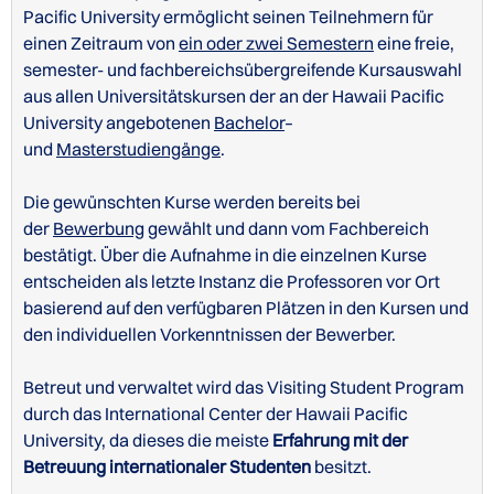
Pacific University ermöglicht seinen Teilnehmern für
einen Zeitraum von
ein oder zwei Semestern
eine freie,
semester- und fachbereichsübergreifende Kursauswahl
aus allen Universitätskursen der an der Hawaii Pacific
University angebotenen
Bachelor
–
und
Masterstudiengänge
.
Website der Hawaii Pacific University zu
Die gewünschten Kurse werden bereits bei
Unterkünften für internationale Studenten
der
Bewerbung
gewählt und dann vom Fachbereich
bestätigt. Über die Aufnahme in die einzelnen Kurse
entscheiden als letzte Instanz die Professoren vor Ort
basierend auf den verfügbaren Plätzen in den Kursen und
den individuellen Vorkenntnissen der Bewerber.
Gap Year-Programm der Hawaii Pacific University
Betreut und verwaltet wird das Visiting Student Program
durch das International Center der Hawaii Pacific
Aufbaustudiengänge der Hawaii Pacific University
University, da dieses die meiste
Erfahrung mit der
Betreuung internationaler Studenten
besitzt.
Campusplan der Hawaii Pacific University