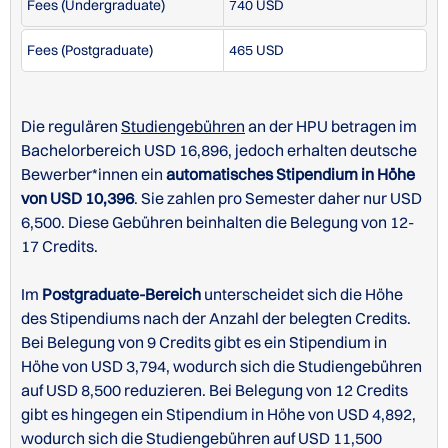
Fees (Undergraduate)
740 USD
Fees (Postgraduate)
465 USD
Die regulären
Studiengebühren
an der HPU betragen im
Universitätskalender der Hawaii Pacific University
Bachelorbereich USD 16,896, jedoch erhalten deutsche
Kurskatalog der Hawaii Pacific University
Bewerber*innen ein
automatisches Stipendium in Höhe
von USD 10,396
. Sie zahlen pro Semester daher nur USD
6,500. Diese Gebühren beinhalten die Belegung von 12-
17 Credits.
STUDIENGÄNGE/KURSE IN ENGLISCH -
Im
Postgraduate-Bereich
unterscheidet sich die Höhe
UNDERGRADUATE
des Stipendiums nach der Anzahl der belegten Credits.
Bei Belegung von 9 Credits gibt es ein Stipendium in
Höhe von USD 3,794, wodurch sich die Studiengebühren
auf USD 8,500 reduzieren. Bei Belegung von 12 Credits
gibt es hingegen ein Stipendium in Höhe von USD 4,892,
wodurch sich die Studiengebühren auf USD 11,500