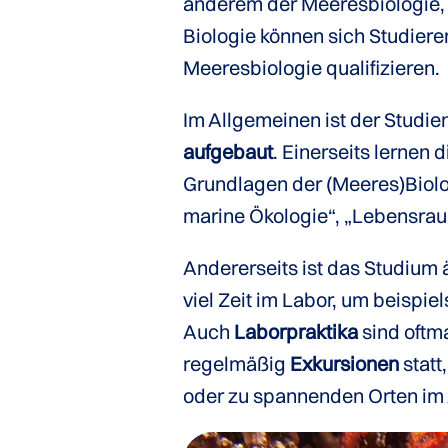
anderem der Meeresbiologie,
Biologie können sich Studier
Meeresbiologie qualifizieren.
Im Allgemeinen ist der Studi
aufgebaut
. Einerseits lernen
Grundlagen der (Meeres)Biolo
marine Ökologie“, „Lebensra
Andererseits ist das Studium 
viel Zeit im Labor, um beispi
Auch
Laborpraktika
sind oftm
regelmäßig
Exkursionen
statt
oder zu spannenden Orten im