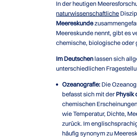
In der heutigen Meeresforschu
naturwissenschaftliche
Diszip
Meereskunde
zusammengefass
Meereskunde nennt, gibt es ve
chemische, biologische oder 
Im Deutschen
lassen sich all
unterschiedlichen Fragestel
Ozeanografie:
Die Ozeanogr
befasst sich mit der
Physik 
chemischen Erscheinungen i
wie Temperatur, Dichte, Me
zurück. Im englischsprach
häufig synonym zu Meeresku