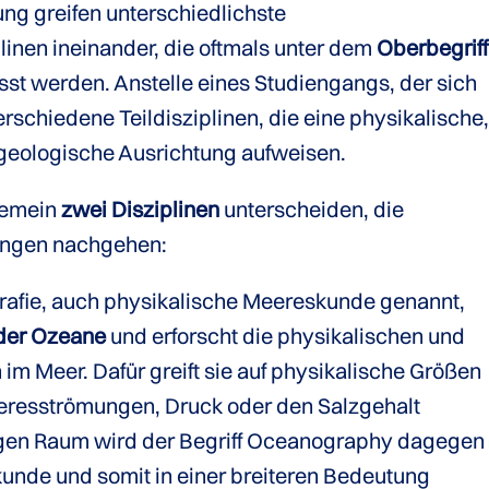
ng greifen unterschiedlichste
linen ineinander, die oftmals unter dem
Oberbegriff
t werden. Anstelle eines Studiengangs, der sich
rschiedene Teildisziplinen, die eine physikalische
geologische Ausrichtung aufweisen.
gemein
zwei Disziplinen
unterscheiden, die
lungen nachgehen:
afie, auch physikalische Meereskunde genannt,
der Ozeane
und erforscht die physikalischen und
m Meer. Dafür greift sie auf physikalische Größen
eresströmungen, Druck oder den Salzgehalt
igen Raum wird der Begriff Oceanography dagegen
nde und somit in einer breiteren Bedeutung