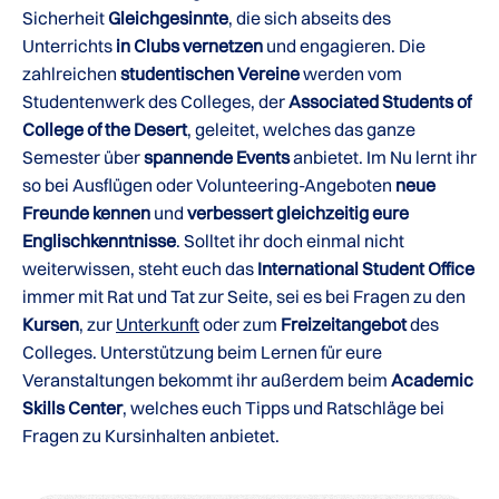
Sicherheit
Gleichgesinnte
, die sich abseits des
Unterrichts
in Clubs vernetzen
und engagieren. Die
zahlreichen
studentischen Vereine
werden vom
Studentenwerk des Colleges, der
Associated Students of
College of the Desert
, geleitet, welches das ganze
Semester über
spannende Events
anbietet. Im Nu lernt ihr
so bei Ausflügen oder Volunteering-Angeboten
neue
Freunde kennen
und
verbessert gleichzeitig eure
Englischkenntnisse
. Solltet ihr doch einmal nicht
weiterwissen, steht euch das
International Student Office
immer mit Rat und Tat zur Seite, sei es bei Fragen zu den
Kursen
, zur
Unterkunft
oder zum
Freizeitangebot
des
Colleges. Unterstützung beim Lernen für eure
Veranstaltungen bekommt ihr außerdem beim
Academic
Skills Center
, welches euch Tipps und Ratschläge bei
Fragen zu Kursinhalten anbietet.