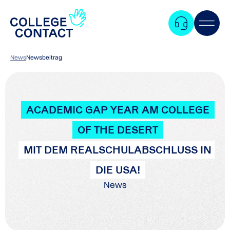
News
Newsbeitrag
ACADEMIC GAP YEAR AM COLLEGE
OF THE DESERT
MIT DEM REALSCHULABSCHLUSS IN
DIE USA!
News
Zum