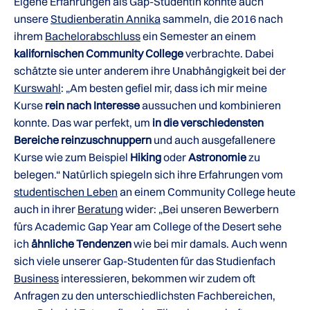
Eigene Erfahrungen als Gap-Studentin konnte auch
unsere
Studienberatin Annika
sammeln, die 2016 nach
ihrem
Bachelorabschluss
ein Semester an einem
kalifornischen Community College
verbrachte. Dabei
schätzte sie unter anderem ihre Unabhängigkeit bei der
Kurswahl
: „Am besten gefiel mir, dass ich mir meine
Kurse
rein nach Interesse
aussuchen und kombinieren
konnte. Das war perfekt, um
in die verschiedensten
Bereiche reinzuschnuppern
und auch ausgefallenere
Kurse wie zum Beispiel
Hiking
oder
Astronomie
zu
belegen.“ Natürlich spiegeln sich ihre Erfahrungen vom
studentischen Leben
an einem Community College heute
auch in ihrer
Beratung
wider: „Bei unseren Bewerbern
fürs Academic Gap Year am College of the Desert sehe
ich
ähnliche Tendenzen
wie bei mir damals. Auch wenn
sich viele unserer Gap-Studenten für das Studienfach
Business
interessieren, bekommen wir zudem oft
Anfragen zu den unterschiedlichsten Fachbereichen,