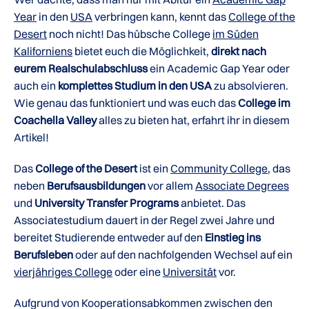
Year
in den
USA
verbringen kann, kennt das
College of the
Desert
noch nicht! Das hübsche College
im Süden
Kaliforniens
bietet euch die Möglichkeit,
direkt nach
eurem Realschulabschluss
ein Academic Gap Year oder
auch ein
komplettes Studium in den USA
zu absolvieren.
Wie genau das funktioniert und was euch das
College im
Coachella Valley
alles zu bieten hat, erfahrt ihr in diesem
Artikel!
Das
College of the Desert
ist ein
Community College
, das
neben
Berufsausbildungen
vor allem
Associate Degrees
und
University Transfer Programs
anbietet. Das
Associatestudium dauert in der Regel zwei Jahre und
bereitet Studierende entweder auf den
Einstieg ins
Berufsleben
oder auf den nachfolgenden Wechsel auf ein
vierjähriges College
oder eine
Universität
vor.
Aufgrund von Kooperationsabkommen zwischen den