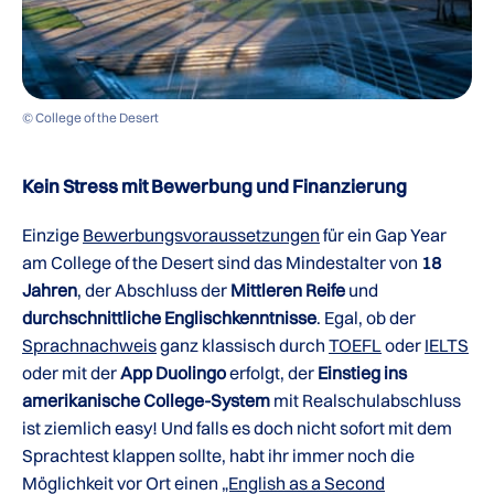
© College of the Desert
Kein Stress mit Bewerbung und Finanzierung
Einzige
Bewerbungsvoraussetzungen
für ein Gap Year
am College of the Desert sind das Mindestalter von
18
Jahren
, der Abschluss der
Mittleren Reife
und
durchschnittliche Englischkenntnisse
. Egal, ob der
Sprachnachweis
ganz klassisch durch
TOEFL
oder
IELTS
oder mit der
App Duolingo
erfolgt, der
Einstieg ins
amerikanische College-System
mit Realschulabschluss
ist ziemlich easy! Und falls es doch nicht sofort mit dem
Sprachtest klappen sollte, habt ihr immer noch die
Möglichkeit vor Ort einen
„English as a Second