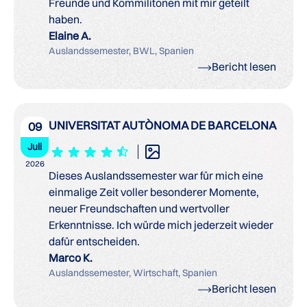
Freunde und Kommilitonen mit mir geteilt
haben.
Elaine A.
Auslandssemester, BWL, Spanien
Bericht lesen
UNIVERSITAT AUTÒNOMA DE BARCELONA
09
Juli
2026
Dieses Auslandssemester war für mich eine
einmalige Zeit voller besonderer Momente,
neuer Freundschaften und wertvoller
Erkenntnisse. Ich würde mich jederzeit wieder
dafür entscheiden.
Marco K.
Auslandssemester, Wirtschaft, Spanien
Bericht lesen