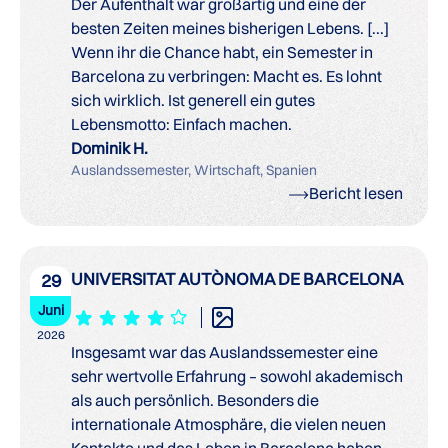
Der Aufenthalt war großartig und eine der
besten Zeiten meines bisherigen Lebens. [...]
Wenn ihr die Chance habt, ein Semester in
Barcelona zu verbringen: Macht es. Es lohnt
sich wirklich. Ist generell ein gutes
Lebensmotto: Einfach machen.
Dominik H.
Auslandssemester, Wirtschaft, Spanien
Bericht lesen
UNIVERSITAT AUTÒNOMA DE BARCELONA
29
Juni
2026
Insgesamt war das Auslandssemester eine
sehr wertvolle Erfahrung – sowohl akademisch
als auch persönlich. Besonders die
internationale Atmosphäre, die vielen neuen
Kontakte und das Leben in Barcelona haben