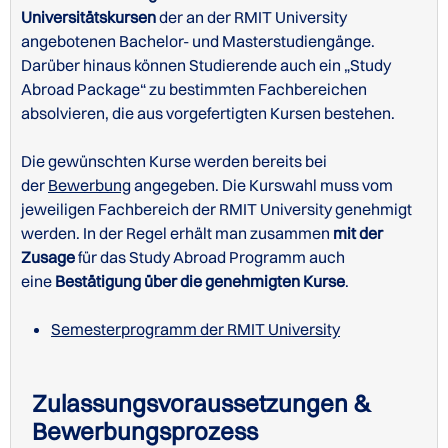
Universitätskursen
der an der RMIT University
angebotenen Bachelor- und Masterstudiengänge.
Darüber hinaus können Studierende auch ein „Study
Website der RMIT University zu Unterkünften für
Abroad Package“ zu bestimmten Fachbereichen
internationale Studenten
absolvieren, die aus vorgefertigten Kursen bestehen.
Associatestudiengänge der RMIT University
Aufbaustudiengänge der RMIT University
Die gewünschten Kurse werden bereits bei
der
Bewerbung
angegeben. Die Kurswahl muss vom
jeweiligen Fachbereich der RMIT University genehmigt
werden. In der Regel erhält man zusammen
mit der
Zusage
für das Study Abroad Programm auch
eine
Academic Gap Year der RMIT University
Bestätigung über die genehmigten Kurse
.
Semesterprogramm der RMIT University
Campuspläne der RMIT University
Zulassungsvoraussetzungen &
Bewerbungsprozess