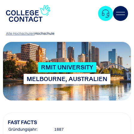
Alle Hochschulen
Hochschule
RMIT UNIVERSITY
MELBOURNE, AUSTRALIEN
FAST FACTS
Zum
Gründungsjahr:
1887