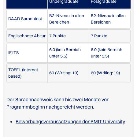
Undergraduate
Postgraduate
IELTS
6.0 (kein Bereich unter 5.5)
B2-Niveau in allen
B2-Niveau in allen
DAAD Sprachtest
TOEFL (internet-based)
60 (Writing: 19)
Bereichen
Bereichen
Englischnote Abitur
7 Punkte
7 Punkte
6.0 (kein Bereich
6.0 (kein Bereich
IELTS
unter 5.5)
unter 5.5)
Bewerbungsvoraussetzungen der RMIT University
Studiengebühren an der RMIT University
Studiengebühren an der RMIT University
TOEFL (internet-
60 (Writing: 19)
60 (Writing: 19)
based)
Der Sprachnachweis kann bis zwei Monate vor
Programmbeginn nachgereicht werden.
STUDIENGÄNGE/KURSE IN ENGLISCH
STUDIENGÄNGE/KURSE IN ENGLISCH
Gebühren 2025
Betrag
Bewerbungsvoraussetzungen der RMIT University
Tuition (3-4 Kurse)
10400 AUD