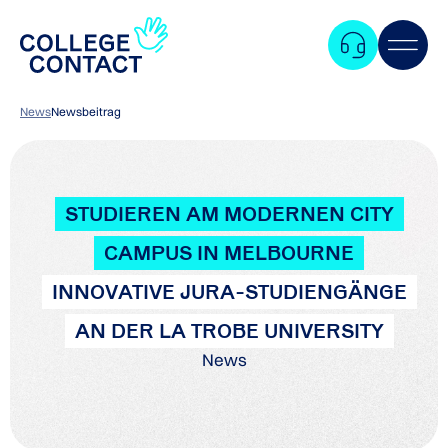
News
Newsbeitrag
STUDIEREN AM MODERNEN CITY
CAMPUS IN MELBOURNE
INNOVATIVE JURA-STUDIENGÄNGE
AN DER LA TROBE UNIVERSITY
News
Zum