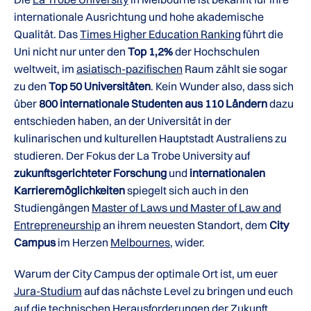
internationale Ausrichtung und hohe akademische
Qualität. Das
Times Higher Education Ranking
führt die
Uni nicht nur unter den
Top 1,2%
der Hochschulen
weltweit, im
asiatisch-pazifischen
Raum zählt sie sogar
zu den
Top 50 Universitäten
. Kein Wunder also, dass sich
über
800 internationale Studenten aus 110 Ländern
dazu
entschieden haben, an der Universität in der
kulinarischen und kulturellen Hauptstadt Australiens zu
studieren. Der Fokus der La Trobe University auf
zukunftsgerichteter Forschung
und
internationalen
Karrieremöglichkeiten
spiegelt sich auch in den
Studiengängen
Master of Laws und Master of Law and
Entrepreneurship
an ihrem neuesten Standort, dem
City
Campus
im Herzen
Melbournes
, wider.
Warum der City Campus der optimale Ort ist, um euer
Jura-Studium
auf das nächste Level zu bringen und euch
auf die technischen Herausforderungen der Zukunft