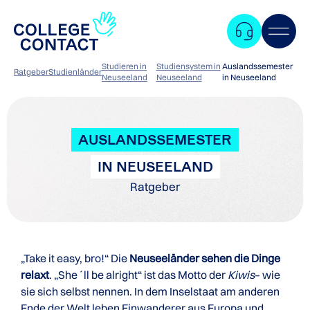
Studieren in
Studiensystem in
Auslandssemester
Ratgeber
Studienländer
Neuseeland
Neuseeland
in Neuseeland
AUSLANDSSEMESTER
IN NEUSEELAND
Ratgeber
„Take it easy, bro!“ Die
Neuseeländer sehen die Dinge
relaxt
. „She´ll be alright“ ist das Motto der
Kiwis
– wie
sie sich selbst nennen. In dem Inselstaat am anderen
Zum
Ende der Welt leben Einwanderer aus Europa und