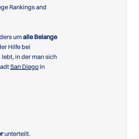
lege Rankings and
nders um
alle Belange
r Hilfe bei
ebt, in der man sich
tadt
San Diego
in
er
unterteilt.