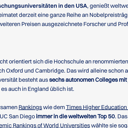
schungsuniversitäten in den USA
, genießt weltw
imatet derzeit eine ganze Reihe an Nobelpreisträg
weiteren Preisen ausgezeichnete Forscher und Pro
cht orientiert sich die Hochschule an renommierte
ch Oxford und Cambridge. Das wird alleine schon a
versität besteht aus
sechs autonomen Colleges mit 
e es auch in England üblich ist.
utsamen
Rankings
wie dem
Times Higher Education 
e UC San Diego
immer in die weltweiten Top 50
. Da
mic Rankings of World Universities
wählte sie sog