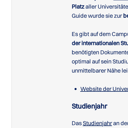
Platz
aller Universitä
Guide wurde sie zur
b
Es gibt auf dem Camp
der internationalen S
benötigten Dokumenten
optimal auf sein Stud
unmittelbarer Nähe lei
Website der Univer
Studienjahr
Das
Studienjahr
an der