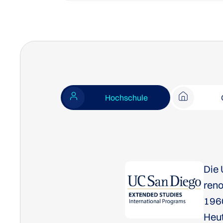
Hochschule
Die 
ren
1960
Heut