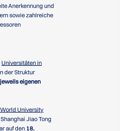
eite Anerkennung und
ern sowie zahlreiche
fessoren
n
Universitäten in
n der Struktur
jeweils eigenen
World University
s Shanghai Jiao Tong
ar auf den
18.