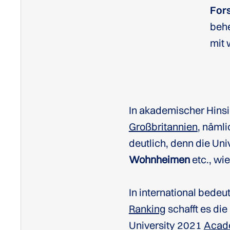
For
behe
mit 
In akademischer Hinsi
Großbritannien
, nämli
deutlich, denn die Uni
Wohnheimen
etc., wi
In international bede
Ranking
schafft es di
University 2021
Acade