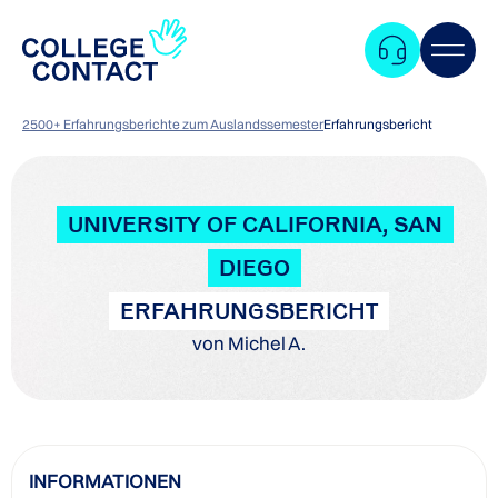
2500+ Erfahrungsberichte zum Auslandssemester
Erfahrungsbericht
UNIVERSITY OF CALIFORNIA, SAN
DIEGO
ERFAHRUNGSBERICHT
von Michel A.
Zum
INFORMATIONEN