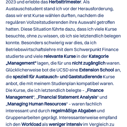
2023 und erlebte das
Herbsttrimester
. Als
Austauschstudent stand ich vor der Herausforderung,
dass wir erst Kurse wählen durften, nachdem die
regulären Vollzeitstudierenden ihre Auswahl getroffen
hatten. Diese Situation führte dazu, dass ich viele Kurse
besuchte, ohne zu wissen, ob ich sie letztendlich belegen
konnte. Besonders schwierig war dies, da ich
Betriebswirtschaftslehre mit dem Schwerpunkt Finance
studierte und viele
relevante Kurse
in der
Kategorie
„Management“
lagen, die für uns
nicht zugänglich
waren.
Glücklicherweise bot die UCSD eine
Extension
School
an,
die
speziell für Austausch- und Gaststudierende
Kurse
anbot, die mit meinem Studienplan kompatibel waren.
Die Kurse, die ich letztendlich belegte – „
Finance
Management
“, „
Financial Statement Analysis
“ und
„
Managing Human Resources
“ – waren fachlich
interessant und durch
regelmäßige Abgaben
und
Gruppenarbeiten geprägt. Interessanterweise empfand
ich den
Workload
als
weniger intensiv
im Vergleich zu