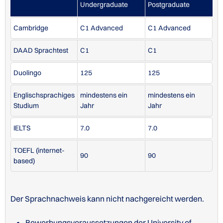
Undergraduate
Postgraduate
Cambridge
C1 Advanced
C1 Advanced
DAAD Sprachtest
C1
C1
Duolingo
125
125
Englischsprachiges
mindestens ein
mindestens ein
Studium
Jahr
Jahr
IELTS
7.0
7.0
TOEFL (internet-
90
90
based)
Der Sprachnachweis kann nicht nachgereicht werden.
Bewerbungsvoraussetzungen der University of