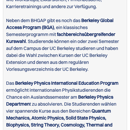
Karrieretrainings und andere zur Verfügung.
Neben dem BHGAP gibt es noch das
Berkeley Global
Access Program (BGA)
, ein klassisches
Semesterprogramm
mit
fachbereichsübergreifender
Kurswahl
. Studierende können ein oder zwei Semester
Bachelor)
absolviert
auf dem Campus der UC Berkeley studieren und haben
haben und dabei einen GPA von 3.0
dabei die Wahl zwischen Kursen der UC Berkeley
Extension und denen aus dem regulären
Vorlesungsverzeichnis der UC Berkeley.
Das
Berkeley Physics International Education Program
ermöglicht internationalen Physikstudierenden die
Chance ein Auslandssemester am
Berkeley Physics
Departmen
t zu absolvieren. Die Studierenden wählen
vier spannende Kurse aus den Bereichen
Quantum
Mechanics, Atomic Physics, Solid State Physics,
Biophysics, String Theory, Cosmology, Thermal and
Postgraduate