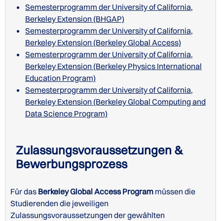
Semesterprogramm der University of California,
Gebühren 2025
Betrag
Berkeley Extension (BHGAP)
Semesterprogramm der University of California,
Immersive Program in
Berkeley Extension (Berkeley Global Access)
11200 USD
Business Administration
Semesterprogramm der University of California,
Berkeley Extension (Berkeley Physics International
Immersive Program in
11200 USD
Education Program)
Entrepreneurship
Semesterprogramm der University of California,
Berkeley Extension (Berkeley Global Computing and
Immersive Program in Data
12275USD
Data Science Program)
Analysis
Zulassungsvoraussetzungen &
Bewerbungsprozess
Für das
Berkeley Global Access Program
müssen die
STUDIENGÄNGE/KURSE IN ENGLISCH
Studierenden die jeweiligen
Zulassungsvoraussetzungen der gewählten