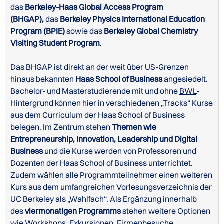
das
Berkeley-Haas Global Access Program
(BHGAP),
das
Berkeley Physics International Education
Program (BPIE)
sowie das
Berkeley Global Chemistry
Visiting Student Program
.
Das BHGAP ist direkt an der weit über US-Grenzen
hinaus bekannten
Haas School of Business
angesiedelt.
Bachelor- und Masterstudierende mit und ohne
BWL
-
Hintergrund können hier in verschiedenen „Tracks“ Kurse
aus dem Curriculum der Haas School of Business
Website der University of California Berkeley zu
belegen. Im Zentrum stehen
Themen wie
Unterkünften für internationale Studenten
Entrepreneurship, Innovation, Leadership und Digital
Immersive Program in Business Administration (nur
Campusplan der University of California Berkeley
Website der University of California Berkeley
Business
und die Kurse werden von Professoren und
im Fall Semester)
Extension zu Unterkünften für internationale
Dozenten der Haas School of Business unterrichtet.
Immersive Program in Entrepreneurship (nur im
Studenten
Zudem wählen alle Programmteilnehmer einen weiteren
Spring Semester)
Kurs aus dem umfangreichen Vorlesungsverzeichnis der
Immersive Program in Data Analysis
UC Berkeley als „Wahlfach“. Als Ergänzung innerhalb
des
viermonatigen Programms
stehen weitere Optionen
wie Workshops, Exkursionen, Firmenbesuche,