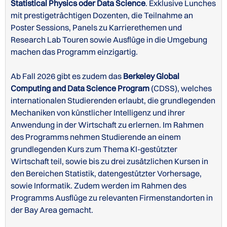
Statistical Physics oder Data Science
. Exklusive Lunches
mit prestigeträchtigen Dozenten, die Teilnahme an
TOEFL iBT
90
Poster Sessions, Panels zu Karrierethemen und
Research Lab Touren sowie Ausflüge in die Umgebung
IELTS (Academic)
7
machen das Programm einzigartig.
DAAD
C1
Ab Fall 2026 gibt es zudem das
Berkeley Global
Computing and Data Science Program
(
CDSS
), welches
Cambridge
C1 Advanced
internationalen Studierenden erlaubt, die grundlegenden
Mechaniken von künstlicher Intelligenz und ihrer
TEM-4 / TEM-8
70
Anwendung in der Wirtschaft zu erlernen. Im Rahmen
Duolingo
125
des Programms nehmen Studierende an einem
grundlegenden Kurs zum Thema KI-gestützter
Wirtschaft teil, sowie bis zu drei zusätzlichen Kursen in
den Bereichen Statistik, datengestützter Vorhersage,
sowie Informatik. Zudem werden im Rahmen des
Programms Ausflüge zu relevanten Firmenstandorten in
der Bay Area gemacht.