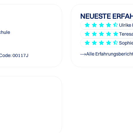
NEUESTE ERFA
Ulrike 
chule
Teresa
Sophie
Alle Erfahrungsberich
Code: 00117J