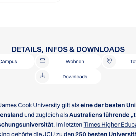
DETAILS, INFOS & DOWNLOADS
Campus
Wohnen
To
Downloads
James Cook University gilt als
eine der besten Uni
ensland
und zugleich als
Australiens führende „
schungsuniversität
. Im letzten
Times Higher Educa
king
gehörte die JCU zu den
250 besten Universit