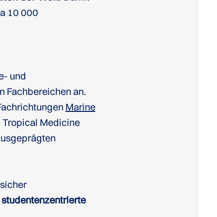
wa 10 000
e- und
en Fachbereichen an.
Fachrichtungen
Marine
, Tropical Medicine
smusgeprägten
sicher
studentenzentrierte