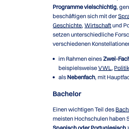
Programme vielschichtig
, ge
beschäftigen sich mit der
Spr
Geschichte
,
Wirtschaft
und Po
setzen unterschiedliche Fors
verschiedenen Konstellatione
im Rahmen eines
Zwei-Fac
beispielsweise
VWL
,
Polit
als
Nebenfach
, mit Hauptf
Bachelor
Einen wichtigen Teil des
Bach
meisten Hochschulen haben St
Spanisch oder Portugiesisch
z