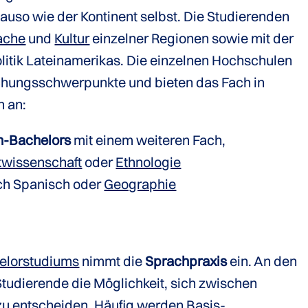
nauso wie der Kontinent selbst. Die Studierenden
ache
und
Kultur
einzelner Regionen sowie mit der
litik Lateinamerikas. Die einzelnen Hochschulen
chungsschwerpunkte und bieten das Fach in
n an:
h-Bachelors
mit einem weiteren Fach,
ikwissenschaft
oder
Ethnologie
ach Spanisch oder
Geographie
elorstudiums
nimmt die
Sprachpraxis
ein. An den
udierende die Möglichkeit, sich zwischen
u entscheiden. Häufig werden Basis-