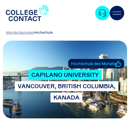
Alle Hochschulen
Hochschule
Hochschule des Monats
CAPILANO UNIVERSITY
VANCOUVER, BRITISH COLUMBIA,
KANADA
Zum