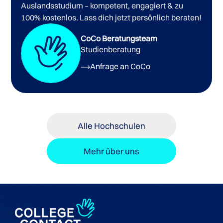
Bachelorstudiengänge der Capilano University
Auslandsstudium – kompetent, engagiert & zu
100% kostenlos. Lass dich jetzt persönlich beraten!
CoCo Beratungsteam
Studienberatung
Anfrage an CoCo
Alle Hochschulen
Mehr über uns
Undergraduate