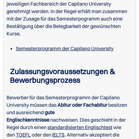
jeweiligen Fachbereich der Capilano University
genehmigt werden. In der Regel erhält man zusammen
Website der Capilano University zu Unterkünften für
mit der Zusage für das Semesterpogramm auch eine
internationale Studenten
Bestätigung über die Belegbarkeit der gewünschten
Kurse.
Academic Gap Year an der Capilano University
Semesterprogramm der Capilano University
Graduate
Diplomas
Campuspläne der Capilano University
Zulassungsvoraussetzungen &
Bewerbungsprozess
Bewerber für das Semesterprogramm der Capilano
University müssen das
Abitur oder Fachabitur
besitzen
und ausreichend
gute
Englischkenntnisse
nachweisen. Dies geschieht in der
Regel durch einen
standardisierten Englischtest
wie
den
TOEFL
oder den
IELTS
. Alternativ akzeptiert die
Aufbaustudiengänge der Capilano University