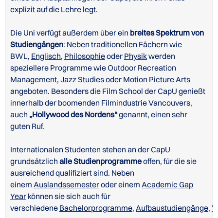
explizit auf die Lehre legt.
Die Uni verfügt außerdem über ein
breites Spektrum von
Studiengängen
: Neben traditionellen Fächern wie
BWL,
Englisch
,
Philosophie
oder
Physik
werden
speziellere Programme wie Outdoor Recreation
Management, Jazz Studies oder Motion Picture Arts
angeboten. Besonders die Film School der CapU genießt
innerhalb der boomenden Filmindustrie Vancouvers,
auch
„Hollywood des Nordens“
genannt, einen sehr
guten Ruf.
Internationalen Studenten stehen an der CapU
grundsätzlich
alle Studienprogramme
offen, für die sie
ausreichend qualifiziert sind. Neben
einem
Auslandssemester
oder einem
Academic Gap
Year
können sie sich auch für
verschiedene
Bachelorprogramme
,
Aufbaustudiengänge
,
W