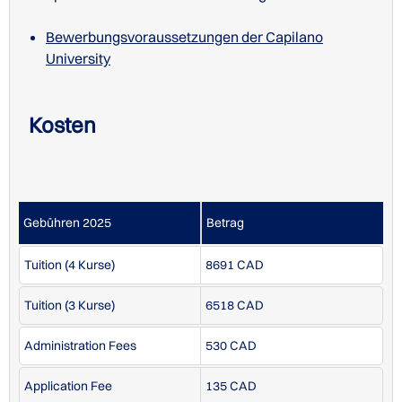
Bewerbungsvoraussetzungen der Capilano
University
Bewerbungsvoraussetzungen der Capilano
University
Postgraduate
IELTS
6.5
Kosten
TOEFL (internet-based)
83
TOEFL (paper-based)
560
Gebühren 2025
Betrag
Bewerbungsvoraussetzungen der Capilano
Studiengebühren der Capilano University
Tuition (4 Kurse)
8691 CAD
University
Tuition (3 Kurse)
6518 CAD
Administration Fees
530 CAD
Application Fee
135 CAD