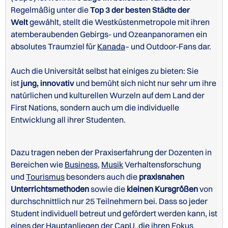
Regelmäßig unter die
Top 3 der besten Städte der
Welt
gewählt, stellt die Westküstenmetropole mit ihren
atemberaubenden Gebirgs- und Ozeanpanoramen ein
absolutes Traumziel für
Kanada
– und Outdoor-Fans dar.
Auch die Universität selbst hat einiges zu bieten: Sie
ist
jung, innovativ
und bemüht sich nicht nur sehr um ihre
natürlichen und kulturellen Wurzeln auf dem Land der
First Nations, sondern auch um die individuelle
Entwicklung all ihrer Studenten.
Dazu tragen neben der Praxiserfahrung der Dozenten in
Bereichen wie
Business
,
Musik
Verhaltensforschung
und
Tourismus
besonders auch die
praxisnahen
Unterrichtsmethoden
sowie die
kleinen Kursgrößen
von
durchschnittlich nur 25 Teilnehmern bei. Dass so jeder
Student individuell betreut und gefördert werden kann, ist
eines der Hauptanliegen der CapU, die ihren Fokus