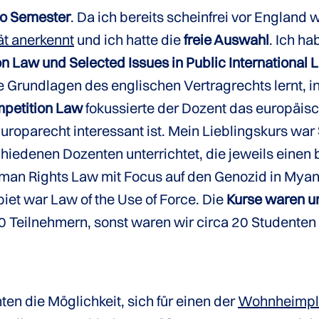
ro Semester
. Da ich bereits scheinfrei vor England 
ät anerkennt
und ich hatte die
freie Auswahl
. Ich h
 Law und Selected Issues in Public International 
 Grundlagen des englischen Vertragrechts lernt, i
petition Law
fokussierte der Dozent das europäis
uroparecht interessant ist. Mein Lieblingskurs war
schiedenen Dozenten unterrichtet, die jeweils eine
an Rights Law mit Focus auf den Genozid in Myan
iet war Law of the Use of Force. Die
Kurse waren u
0 Teilnehmern, sonst waren wir circa 20 Studenten 
en die Möglichkeit, sich für einen der
Wohnheimpl