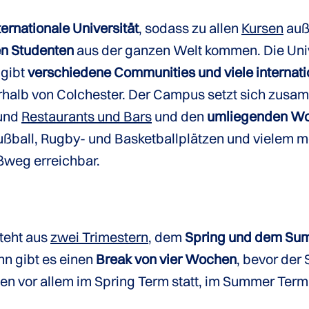
ternationale Universität
, sodass zu allen
Kursen
auße
en Studenten
aus der ganzen Welt kommen. Die Univer
 gibt
verschiedene Communities und viele internati
erhalb von Colchester. Der Campus setzt sich zu
 und
Restaurants und Bars
und den
umliegenden W
ßball, Rugby- und Basketballplätzen und vielem meh
weg erreichbar.
teht aus
zwei Trimestern
, dem
Spring und dem Su
n gibt es einen
Break von vier Wochen
, bevor der
den vor allem im Spring Term statt, im Summer Ter