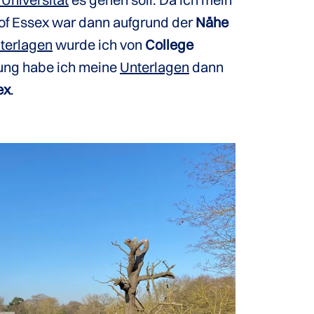
y of Essex war dann aufgrund der
Nähe
terlagen
wurde ich von
College
üfung habe ich meine
Unterlagen
dann
ex
.