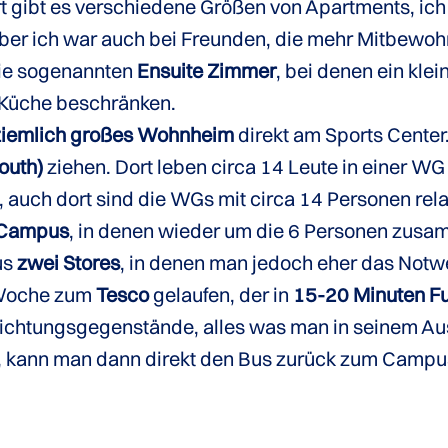
 gibt es verschiedene Größen von Apartments, ich
, aber ich war auch bei Freunden, die mehr Mitbew
 die sogenannten
Ensuite Zimmer
, bei denen ein kle
 Küche beschränken.
 ziemlich großes Wohnheim
direkt am Sports Center
outh)
ziehen. Dort leben circa 14 Leute in einer WG 
, auch dort sind die WGs mit circa 14 Personen rel
 Campus
, in denen wieder um die 6 Personen zus
us
zwei Stores
, in denen man jedoch eher das Not
r Woche zum
Tesco
gelaufen, der in
15-20 Minuten 
nrichtungsgegenstände, alles was man in seinem A
e, kann man dann direkt den Bus zurück zum Camp