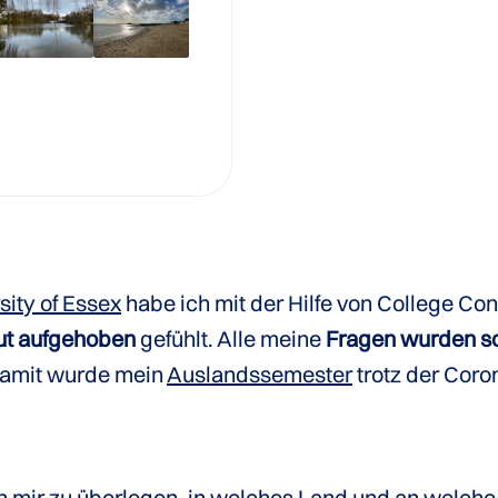
sity of Essex
habe ich mit der Hilfe von College Con
gut aufgehoben
gefühlt. Alle meine
Fragen wurden sc
Damit wurde mein
Auslandssemester
trotz der Coro
 mir zu überlegen,
in welches Land
und
an welche 