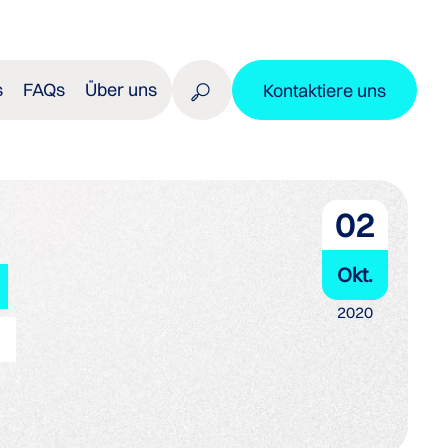
s
FAQs
Über uns
Kontaktiere uns
02
Okt.
2020