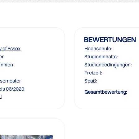
BEWERTUNGEN
y of Essex
Hochschule:
er
Studieninhalte:
annien
Studienbedingungen:
Freizeit:
ssemester
Spaß:
bis 06/2020
Gesamtbewertung:
 U