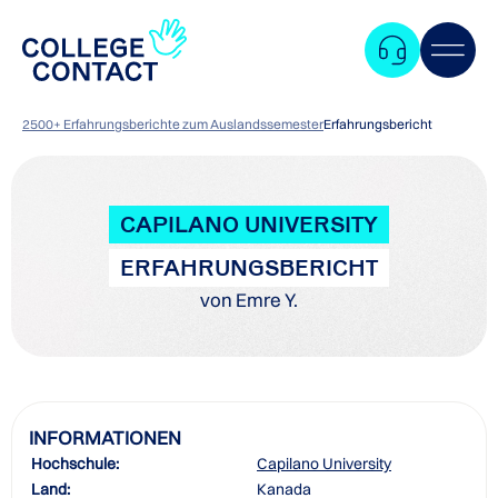
2500+ Erfahrungsberichte zum Auslandssemester
Erfahrungsbericht
CAPILANO UNIVERSITY
ERFAHRUNGSBERICHT
von Emre Y.
INFORMATIONEN
Hochschule:
Capilano University
Zum
Land:
Kanada