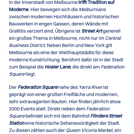
In der Innenstadt von Melbourne
trifft Tradition auf
Moderne
. Hier bewegen sich die
Melburnians
zwischen modernen Hochhäusern und historischen
Bauwerken in engen Gassen, deren Wände mit
Grafittis verziert sind. Übrigens ist
Street Art
generell
ein großes Thema in Melbourne, nicht nur im
Central
Business District
. Neben Berlin und New York gilt
Melbourne als eine der Welthauptstädte für diese
moderne Kunstrichtung. Berühmt dafür ist in der Stadt
zum Beispiel die
Hosier Lane
, die direkt am
Federation
Square
liegt.
Der
Federation Square
nahe des
Yarra River
ist
geprägt von einer großen Freifläche und modernen,
sehr extravaganten Bauten. Hier finden jährlich etwa
2000 Events statt. Direkt neben dem
Federation
Square
befindet sich mit dem Bahnhof
Flinders Street
Station
eine historische Sehenswürdigkeit der Stadt.
Zu diesen zählen auch der
Queen Vicoria Market
, ein