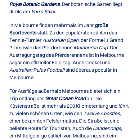
Royal Botanic Gardens
. Der botanische Garten liegt
direkt am
Yarra River
.
In Melbourne finden mehrmals im Jahr
große
Sportevents
statt. Zu den populärsten zählen das
Tennis-Turnier
Australian Open
, der Formel 1 Grand
Prix sowie das Pferderennen
Melbourne Cup
. Der
Austragungstag des Pferderennens ist in Melbourne
sogar ein offizieller Feiertag. Auch Cricket und
Australian Rules Football
sind überaus populär in
Melbourne.
Für Ausflüge außerhalb Melbournes bietet sich ein
Trip entlang der
Great Ocean Road
an. Die
Küstenstraße ist mehr als 200 Kilometer lang und führt
zu vielen schönen Orten, wie den
Twelve Apostles
,
einer bekannten Felsformation. Die Straße ist eine
beliebte Route für Touristen. Auch die
Dandenongs
,
ein Mittelgebirge östlich von Melbourne, sind ein