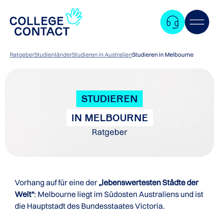
Ratgeber
Studienländer
Studieren in Australien
Studieren in Melbourne
STUDIEREN
IN MELBOURNE
Ratgeber
Vorhang auf für eine der
„lebenswertesten Städte der
Welt“
: Melbourne liegt im Südosten Australiens und ist
die Hauptstadt des Bundesstaates Victoria.
Zum