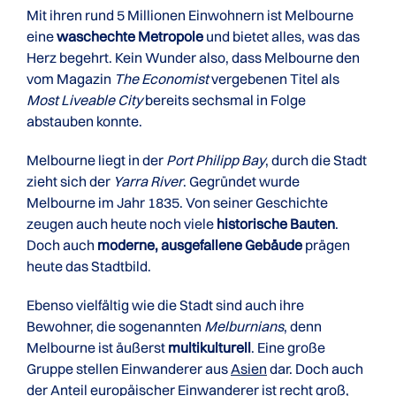
Mit ihren rund 5 Millionen Einwohnern ist Melbourne
eine
waschechte Metropole
und bietet alles, was das
Herz begehrt. Kein Wunder also, dass Melbourne den
vom Magazin
The Economist
vergebenen Titel als
Most Liveable City
bereits sechsmal in Folge
abstauben konnte.
Melbourne liegt in der
Port Philipp Bay
, durch die Stadt
zieht sich der
Yarra River
. Gegründet wurde
Melbourne im Jahr 1835. Von seiner Geschichte
zeugen auch heute noch viele
historische Bauten
.
Doch auch
moderne, ausgefallene Gebäude
prägen
heute das Stadtbild.
Ebenso vielfältig wie die Stadt sind auch ihre
Bewohner, die sogenannten
Melburnians
, denn
Melbourne ist äußerst
multikulturell
. Eine große
Gruppe stellen Einwanderer aus
Asien
dar. Doch auch
der Anteil europäischer Einwanderer ist recht groß,