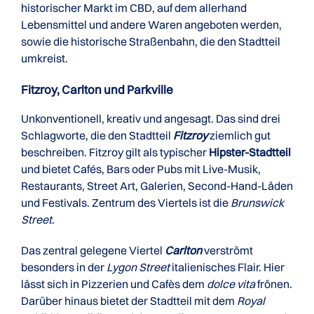
historischer Markt im CBD, auf dem allerhand
Lebensmittel und andere Waren angeboten werden,
sowie die historische Straßenbahn, die den Stadtteil
umkreist.
Fitzroy, Carlton und Parkville
Unkonventionell, kreativ und angesagt. Das sind drei
Schlagworte, die den Stadtteil
Fitzroy
ziemlich gut
beschreiben. Fitzroy gilt als typischer
Hipster-Stadtteil
und bietet Cafés, Bars oder Pubs mit Live-Musik,
Restaurants, Street Art, Galerien, Second-Hand-Läden
und Festivals. Zentrum des Viertels ist die
Brunswick
Street
.
Das zentral gelegene Viertel
Carlton
verströmt
besonders in der
Lygon Street
italienisches Flair. Hier
lässt sich in Pizzerien und Cafès dem
dolce vita
frönen.
Darüber hinaus bietet der Stadtteil mit dem
Royal