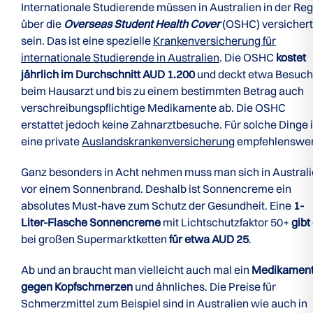
Internationale Studierende müssen in Australien in der Reg
über die
Overseas Student Health Cover
(OSHC) versichert
sein. Das ist eine spezielle
Krankenversicherung für
internationale Studierende in Australien
. Die OSHC
kostet
jährlich im Durchschnitt AUD 1.200
und deckt etwa Besuc
beim Hausarzt und bis zu einem bestimmten Betrag auch
verschreibungspflichtige Medikamente ab. Die OSHC
erstattet jedoch keine Zahnarztbesuche. Für solche Dinge i
eine private
Auslandskrankenversicherung
empfehlenswer
Ganz besonders in Acht nehmen muss man sich in Austral
vor einem Sonnenbrand. Deshalb ist Sonnencreme ein
absolutes Must-have zum Schutz der Gesundheit. Eine
1-
Liter-Flasche Sonnencreme
mit Lichtschutzfaktor 50+
gibt
bei großen Supermarktketten
für etwa AUD 25
.
Ab und an braucht man vielleicht auch mal ein
Medikamen
gegen Kopfschmerzen
und ähnliches. Die Preise für
Schmerzmittel zum Beispiel sind in Australien wie auch in