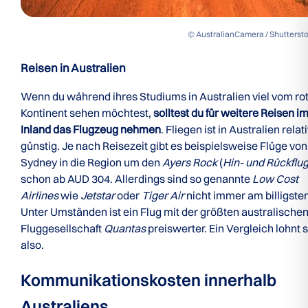
© AustralianCamera / Shutterst
Reisen in Australien
Wenn du während ihres Studiums in Australien viel vom ro
Kontinent sehen möchtest,
solltest du für weitere Reisen i
Inland das Flugzeug nehmen
. Fliegen ist in Australien relat
günstig. Je nach Reisezeit gibt es beispielsweise Flüge von
Sydney in die Region um den
Ayers Rock
(
Hin- und Rückflu
schon ab AUD 304. Allerdings sind so genannte
Low Cost
Airlines
wie
Jetstar
oder
Tiger Air
nicht immer am billigsten
Unter Umständen ist ein Flug mit der größten australische
Fluggesellschaft
Quantas
preiswerter. Ein Vergleich lohnt 
also.
Kommunikationskosten innerhalb
Australiens