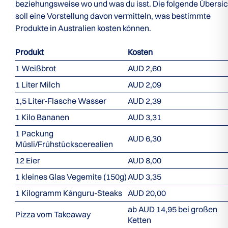
beziehungsweise wo und was du isst. Die folgende Übersic
soll eine Vorstellung davon vermitteln, was bestimmte
Produkte in Australien kosten können.
Produkt
Kosten
1 Weißbrot
AUD 2,60
1 Liter Milch
AUD 2,09
1,5 Liter-Flasche Wasser
AUD 2,39
1 Kilo Bananen
AUD 3,31
1 Packung
AUD 6,30
Müsli/Frühstückscerealien
12 Eier
AUD 8,00
1 kleines Glas Vegemite (150g)
AUD 3,35
1 Kilogramm Känguru-Steaks
AUD 20,00
ab AUD 14,95 bei großen
Pizza vom Takeaway
Ketten