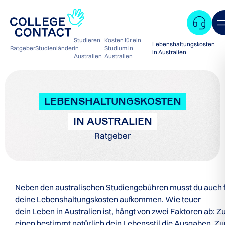
Studieren
Kosten für ein
Lebenshaltungskosten
Ratgeber
Studienländer
in
Studium in
in Australien
Australien
Australien
LEBENSHALTUNGSKOSTEN
IN AUSTRALIEN
Ratgeber
Neben den
australischen Studiengebühren
musst du auch 
deine Lebenshaltungskosten aufkommen. Wie teuer
dein Leben in Australien ist, hängt von zwei Faktoren ab: 
Zum
einen bestimmt natürlich dein Lebensstil die Ausgaben. Z