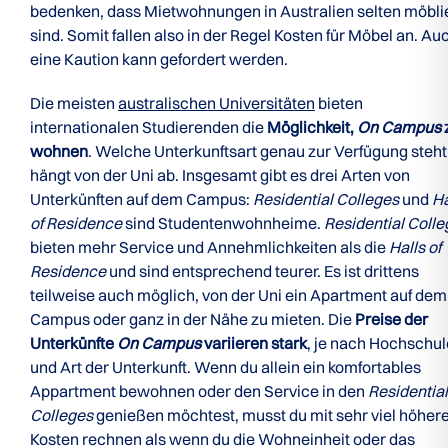
bedenken, dass Mietwohnungen in Australien selten möbli
sind. Somit fallen also in der Regel Kosten für Möbel an. Au
eine Kaution kann gefordert werden.
Die meisten
australischen Universitäten
bieten
internationalen Studierenden die
Möglichkeit,
On Campus
wohnen
. Welche Unterkunftsart genau zur Verfügung steht
hängt von der Uni ab. Insgesamt gibt es drei Arten von
Unterkünften auf dem Campus:
Residential Colleges
und
Ha
of Residence
sind Studentenwohnheime.
Residential Coll
bieten mehr Service und Annehmlichkeiten als die
Halls of
Residence
und sind entsprechend teurer. Es ist drittens
teilweise auch möglich, von der Uni ein Apartment auf dem
Campus oder ganz in der Nähe zu mieten. Die
Preise der
Unterkünfte
On Campus
variieren stark
, je nach Hochschul
und Art der Unterkunft. Wenn du allein ein komfortables
Appartment bewohnen oder den Service in den
Residential
Colleges
genießen möchtest, musst du mit sehr viel höher
Kosten rechnen als wenn du die Wohneinheit oder das