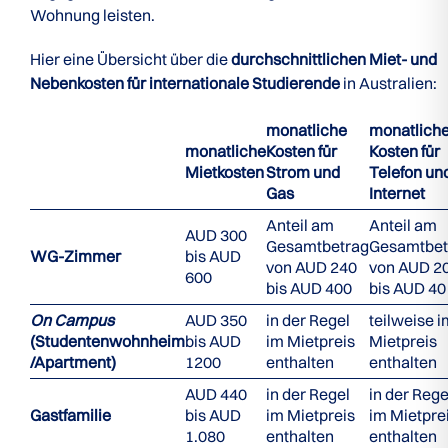
Wohnung leisten.
Hier eine Übersicht über die
durchschnittlichen Miet- und
Nebenkosten für internationale Studierende
in Australien:
monatliche
monatlich
monatliche
Kosten für
Kosten für
Mietkosten
Strom und
Telefon un
Gas
Internet
Anteil am
Anteil am
AUD 300
Gesamtbetrag
Gesamtbet
WG-Zimmer
bis AUD
von AUD 240
von AUD 2
600
bis AUD 400
bis AUD 40
On Campus
AUD 350
in der Regel
teilweise i
(Studentenwohnheim
bis AUD
im Mietpreis
Mietpreis
/Apartment)
1200
enthalten
enthalten
AUD 440
in der Regel
in der Rege
Gastfamilie
bis AUD
im Mietpreis
im Mietpre
1.080
enthalten
enthalten