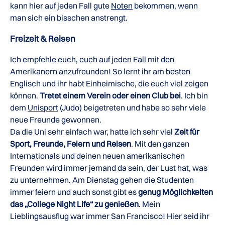
kann hier auf jeden Fall gute
Noten
bekommen, wenn
man sich ein bisschen anstrengt.
Freizeit & Reisen
Ich empfehle euch, euch auf jeden Fall mit den
Amerikanern anzufreunden! So lernt ihr am besten
Englisch und ihr habt Einheimische, die euch viel zeigen
können.
Tretet einem Verein oder einen Club bei
. Ich bin
dem
Unisport
(Judo) beigetreten und habe so sehr viele
neue Freunde gewonnen.
Da die Uni sehr einfach war, hatte ich sehr viel
Zeit für
Sport, Freunde, Feiern und Reisen
. Mit den ganzen
Internationals und deinen neuen amerikanischen
Freunden wird immer jemand da sein, der Lust hat, was
zu unternehmen. Am Dienstag gehen die Studenten
immer feiern und auch sonst gibt es
genug Möglichkeiten
das „College Night Life“ zu genießen
. Mein
Lieblingsausflug war immer San Francisco! Hier seid ihr