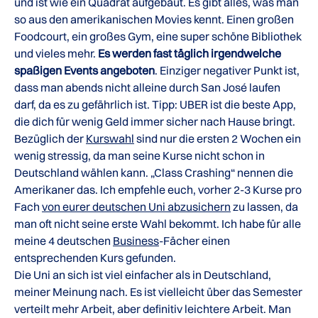
und ist wie ein Quadrat aufgebaut. Es gibt alles, was man
so aus den amerikanischen Movies kennt. Einen großen
Foodcourt, ein großes Gym, eine super schöne Bibliothek
und vieles mehr.
Es werden fast täglich irgendwelche
spaßigen Events angeboten
. Einziger negativer Punkt ist,
dass man abends nicht alleine durch San José laufen
darf, da es zu gefährlich ist. Tipp: UBER ist die beste App,
die dich für wenig Geld immer sicher nach Hause bringt.
Bezüglich der
Kurswahl
sind nur die ersten 2 Wochen ein
wenig stressig, da man seine Kurse nicht schon in
Deutschland wählen kann. „Class Crashing“ nennen die
Amerikaner das. Ich empfehle euch, vorher 2-3 Kurse pro
Fach
von eurer deutschen Uni abzusichern
zu lassen, da
man oft nicht seine erste Wahl bekommt. Ich habe für alle
meine 4 deutschen
Business
-Fächer einen
entsprechenden Kurs gefunden.
Die Uni an sich ist viel einfacher als in Deutschland,
meiner Meinung nach. Es ist vielleicht über das Semester
verteilt mehr Arbeit, aber definitiv leichtere Arbeit. Man