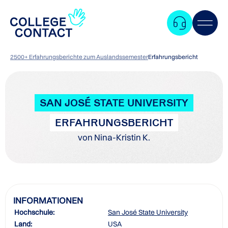
2500+ Erfahrungsberichte zum Auslandssemester
Erfahrungsbericht
SAN JOSÉ STATE UNIVERSITY
ERFAHRUNGSBERICHT
von Nina-Kristin K.
INFORMATIONEN
Hochschule:
San José State University
Zum
Land:
USA