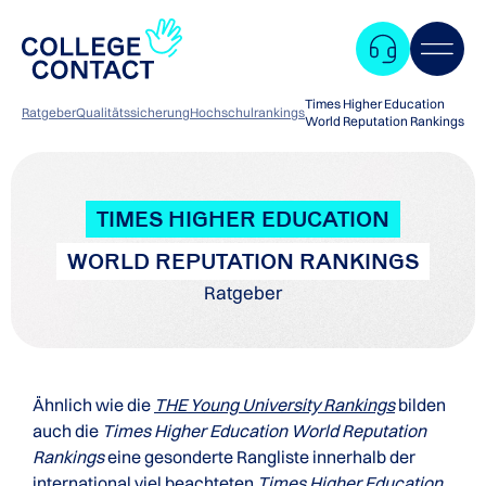
Times Higher Education
Ratgeber
Qualitätssicherung
Hochschulrankings
World Reputation Rankings
TIMES HIGHER EDUCATION
WORLD REPUTATION RANKINGS
Ratgeber
Ähnlich wie die
THE Young University Rankings
bilden
auch die
Times Higher Education World Reputation
Rankings
eine gesonderte Rangliste innerhalb der
Zum
international viel beachteten
Times Higher Education