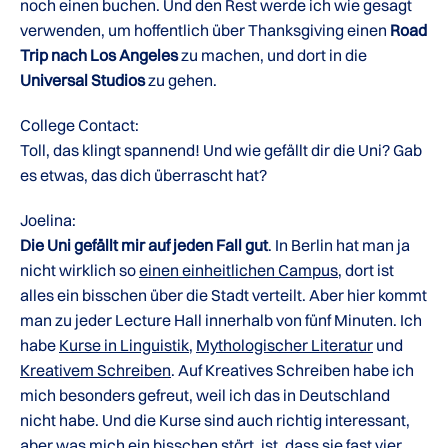
noch einen buchen. Und den Rest werde ich wie gesagt
verwenden, um hoffentlich über Thanksgiving einen
Road
Trip nach Los Angeles
zu machen, und dort in die
Universal Studios
zu gehen.
College Contact:
Toll, das klingt spannend! Und wie gefällt dir die Uni? Gab
es etwas, das dich überrascht hat?
Joelina:
Die Uni gefällt mir auf jeden Fall gut
. In Berlin hat man ja
nicht wirklich so
einen einheitlichen Campus
, dort ist
alles ein bisschen über die Stadt verteilt. Aber hier kommt
man zu jeder Lecture Hall innerhalb von fünf Minuten. Ich
habe
Kurse in Linguistik
,
Mythologischer Literatur
und
Kreativem Schreiben
. Auf Kreatives Schreiben habe ich
mich besonders gefreut, weil ich das in Deutschland
nicht habe. Und die Kurse sind auch richtig interessant,
aber was mich ein bisschen stört, ist, dass sie fast vier