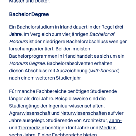
Master und Doktor.
Bachelor Degree
Ein
Bachelorstudium in Irland
dauert in der Regel
drei
Jahre
. Im Vergleich zum vierjährigen
Bachelor of
Honours
ist der niedrigere Bachelorabschluss weniger
forschungsorientiert. Bei den meisten
Bachelorprogrammen in Irland handelt es sich um ein
Honours Degree
. Bachelorabsolventen erhalten
diesen Abschluss mit Auszeichnung (
with honours
)
nach einem weiteren Studienjahr.
Für manche Fachbereiche benötigen Studierende
länger als drei Jahre. Beispielsweise sind die
Studiengänge der
Ingenieurwissenschaften
,
Agrarwissenschaft
und
Naturwissenschaften
auf vier
Jahre ausgelegt. Studierende von Architektur,
Zahn-
und
Tiermedizin
benötigen fünf Jahre und
Medizin
sechs Jahre. Einige Fachbereiche bieten