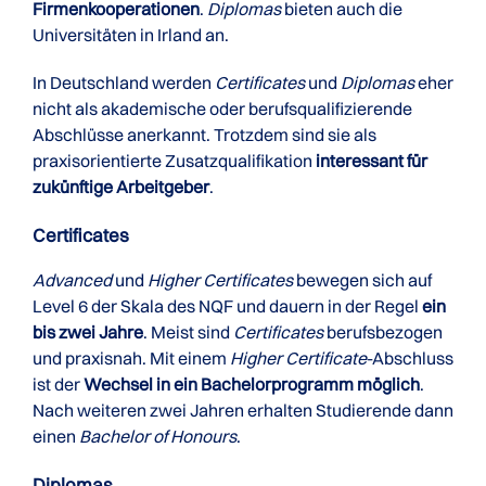
Firmenkooperationen
.
Diplomas
bieten auch die
Universitäten in Irland an.
In Deutschland werden
Certificates
und
Diplomas
eher
nicht als akademische oder berufsqualifizierende
Abschlüsse anerkannt. Trotzdem sind sie als
praxisorientierte Zusatzqualifikation
interessant für
zukünftige Arbeitgeber
.
Certificates
Advanced
und
Higher Certificates
bewegen sich auf
Level 6 der Skala des NQF und dauern in der Regel
ein
bis zwei Jahre
. Meist sind
Certificates
berufsbezogen
und praxisnah. Mit einem
Higher Certificate
-Abschluss
ist der
Wechsel in ein Bachelorprogramm möglich
.
Nach weiteren zwei Jahren erhalten Studierende dann
einen
Bachelor of Honours
.
Diplomas