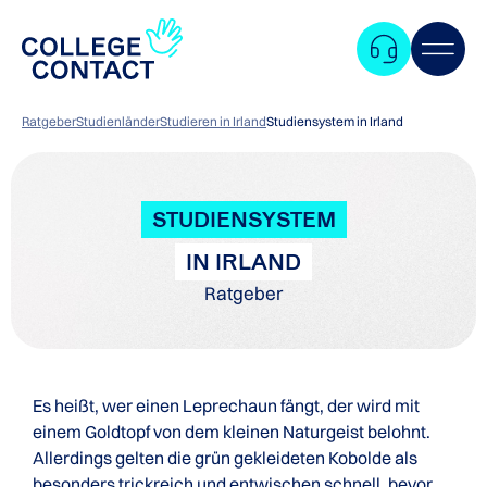
Ratgeber
Studienländer
Studieren in Irland
Studiensystem in Irland
STUDIENSYSTEM
IN IRLAND
Ratgeber
Es heißt, wer einen Leprechaun fängt, der wird mit
einem Goldtopf von dem kleinen Naturgeist belohnt.
Allerdings gelten die grün gekleideten Kobolde als
Zum
besonders trickreich und entwischen schnell, bevor