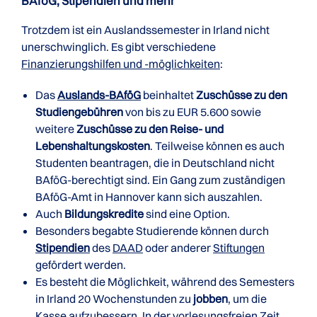
BAföG, Stipendien und mehr
Trotzdem ist ein Auslandssemester in Irland nicht
unerschwinglich. Es gibt verschiedene
Finanzierungshilfen und -möglichkeiten
:
Das
Auslands-BAföG
beinhaltet
Zuschüsse zu den
Studiengebühren
von bis zu EUR 5.600 sowie
weitere
Zuschüsse zu den Reise- und
Lebenshaltungskosten
. Teilweise können es auch
Studenten beantragen, die in Deutschland nicht
BAföG-berechtigt sind. Ein Gang zum zuständigen
BAföG-Amt in Hannover kann sich auszahlen.
Auch
Bildungskredite
sind eine Option.
Besonders begabte Studierende können durch
Stipendien
des
DAAD
oder anderer
Stiftungen
gefördert werden.
Es besteht die Möglichkeit, während des Semesters
in Irland 20 Wochenstunden zu
jobben
, um die
Kasse aufzubessern. In der vorlesungsfreien Zeit