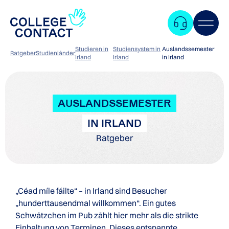
Studieren in
Studiensystem in
Auslandssemester
Ratgeber
Studienländer
Irland
Irland
in Irland
AUSLANDSSEMESTER
IN IRLAND
Ratgeber
„Céad míle fáilte“ – in Irland sind Besucher
„hunderttausendmal willkommen“. Ein gutes
Schwätzchen im Pub zählt hier mehr als die strikte
Zum
Einhaltung von Terminen. Dieses entspannte