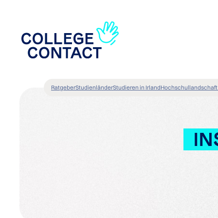
Ratgeber
Studienländer
Studieren in Irland
Hochschullandschaft i
IN