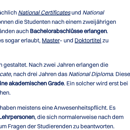
ächlich
National Certificates
und
National
 können die Studenten nach einem zweijährigen
änden auch
Bachelorabschlüsse erlangen
.
tes sogar erlaubt,
Master
– und
Doktortitel
zu
h gestaltet. Nach zwei Jahren erlangen die
icate
, nach drei Jahren das
National Diploma
. Dies
ine akademischen Grade
. Ein solcher wird erst bei
ehen.
d haben meistens eine Anwesenheitspflicht. Es
 Lehrpersonen
, die sich normalerweise nach dem
 um Fragen der Studierenden zu beantworten.