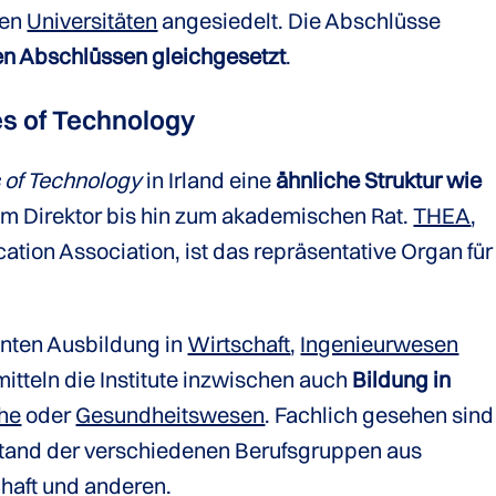
den
Universitäten
angesiedelt. Die Abschlüsse
ren Abschlüssen gleichgesetzt
.
es of Technology
s of Technology
in Irland eine
ähnliche Struktur wie
im Direktor bis hin zum akademischen Rat.
THEA
,
ation Association, ist das repräsentative Organ für
nten Ausbildung in
Wirtschaft
,
Ingenieurwesen
itteln die Institute inzwischen auch
Bildung in
he
oder
Gesundheitswesen
. Fachlich gesehen sind
Stand der verschiedenen Berufsgruppen aus
chaft und anderen.