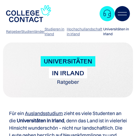
Studieren in
Hochschullandschaft
Universitäten in
Ratgeber
Studienländer
Irland
in Irland
Irland
UNIVERSITÄTEN
IN IRLAND
Ratgeber
Für ein
Auslandsstudium
zieht es viele Studenten an
die
Universitäten in Irland
, denn das Land ist in vielerlei
Hinsicht wunderschön – nicht nur landschaftlich. Die
Zum
Leute gehen herzlich auf Neuankömmlinge zu und