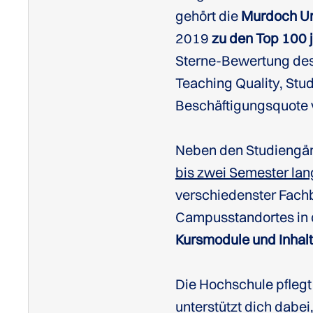
gehört die
Murdoch Un
2019
zu den Top 100
Sterne-Bewertung des
Teaching Quality, Stu
Beschäftigungsquote v
Neben den Studiengäng
bis zwei Semester lan
verschiedenster Fachb
Campusstandortes in d
Kursmodule und Inhal
Die Hochschule pflegt
unterstützt dich dabei,