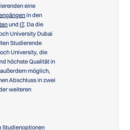
dierenden eine
iengängen
in den
ten
und
IT
. Da die
och University Dubai
alten Studierende
och University, die
nd höchste Qualität in
s außerdem möglich,
inen Abschluss in zwei
der weiteren
n Studienoptionen