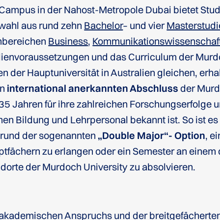
Campus in der Nahost-Metropole Dubai bietet Stu
wahl aus rund zehn
Bachelor
– und vier
Masterstud
hbereichen
Business
,
Kommunikationswissenschaf
ienvoraussetzungen und das Curriculum der Murd
n der Hauptuniversität in Australien gleichen, erh
en
international anerkannten Abschluss
der Murd
 35 Jahren für ihre zahlreichen Forschungserfolge u
en Bildung und Lehrpersonal bekannt ist. So ist e
grund der sogenannten
„Double Major“- Option
, e
tfächern zu erlangen oder ein Semester an einem 
dorte der Murdoch University zu absolvieren.
 akademischen Anspruchs und der breitgefächerte