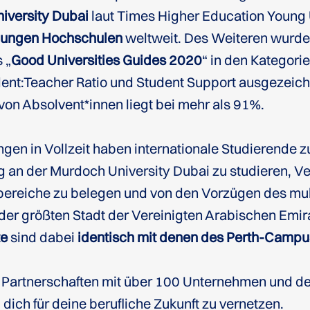
iversity Dubai
laut Times Higher Education Young 
 jungen Hochschulen
weltweit. Des Weiteren wurde 
 „
Good Universities Guides 2020
“ in den Kategori
dent:Teacher Ratio und Student Support ausgezeich
on Absolvent*innen liegt bei mehr als 91%.
en in Vollzeit haben internationale Studierende z
g
an der Murdoch University Dubai zu studieren, V
ereiche zu belegen und von den Vorzügen des mult
er größten Stadt der Vereinigten Arabischen Emirat
te
sind dabei
identisch mit denen des Perth-Campu
 Partnerschaften mit über 100 Unternehmen und de
 dich für deine berufliche Zukunft zu vernetzen.