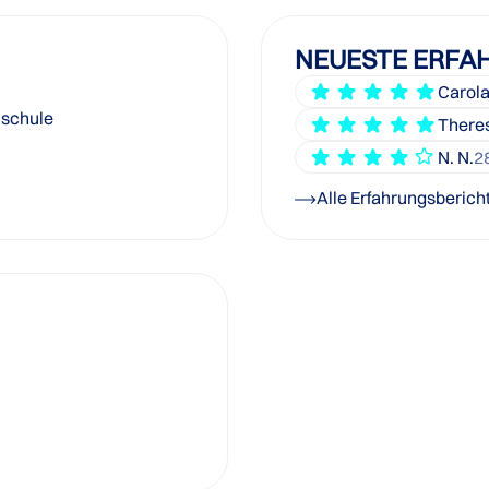
NEUESTE ERFA
Carola
hschule
Theres
N. N.
2
Alle Erfahrungsberich