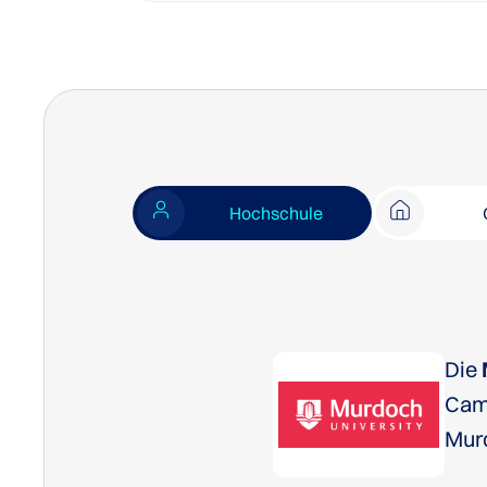
Hochschule
Die
Camp
Murd