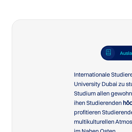
Ausl
Internationale Studier
University Dubai zu s
Studium allen gewohnt
Website der Murdoc
ihen Studierenden
höc
profitieren Studiere
multikulturellen Atmo
im Nahen Osten.