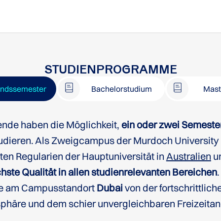
STUDIENPROGRAMME
andssemester
Bachelorstudium
Mast
ende haben die Möglichkeit,
ein oder zwei Semeste
tudieren. Als Zweigcampus der Murdoch University i
en Regularien der Hauptuniversität in
Australien
u
h University Dubai zu Unterkünften für internatio
hste Qualität in allen studienrelevanten Bereichen
nde am Campusstandort
Dubai
von der fortschrittlic
sphäre und dem schier unvergleichbaren Freizeita