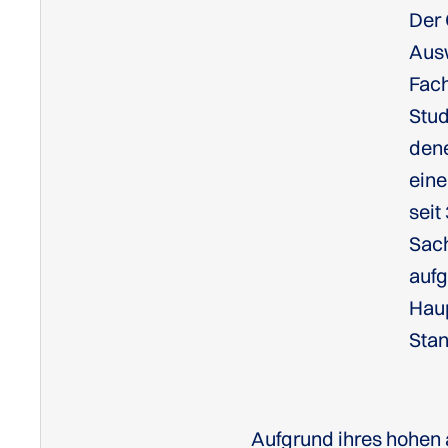
Der 
Aus
Fac
Stud
dene
ein
seit
Sach
auf
Haup
Stan
Aufgrund ihres hohen