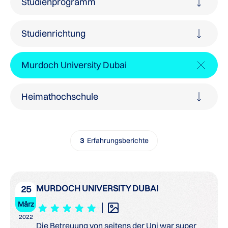
Studienprogramm
Studienrichtung
Murdoch University Dubai
Heimathochschule
3
Erfahrungsberichte
MURDOCH UNIVERSITY DUBAI
25
März
2022
Die Betreuung von seitens der Uni war super