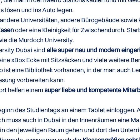
 lösen und ins Auto legen.
 andere Universitäten, andere Bürogebäude sowie 
Essen
oder eine Kleinigkeit für Zwischendurch. Star
ie die Murdoch University.
rsity Dubai sind
alle super neu und modern einger
ne xBox Ecke mit Sitzsäcken und viele weitere Ber
 ist eine Bibliothek vorhanden, in der man auch Le
esung vorbereiten kann.
ort helfen einem
super liebe und kompetente Mitarb
ginn des Studientags an einem Tablet einloggen. 
ch muss auch in Dubai in den Innenräumen eine M
n den jeweiligen Raum gehen und dort den Unterri
udierende, weswegen auch die
Klassengrößen sehr k