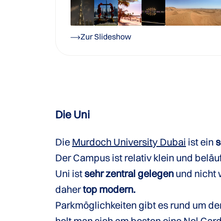
Zur Slideshow
Die Uni
Die
Murdoch University Dubai
ist ein
s
Der Campus ist relativ klein und belä
Uni ist
sehr zentral gelegen
und nicht 
daher
top modern.
Parkmöglichkeiten gibt es rund um den
holt man sich am besten eine Nol Card