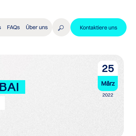
s
FAQs
Über uns
Kontaktiere uns
25
März
BAI
2022