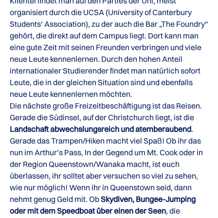
Klientel findet man auf den Parties der Uni, meist
organisiert durch die UCSA (University of Canterbury
Students‘ Association), zu der auch die Bar „The Foundry“
gehört, die direkt auf dem Campus liegt. Dort kann man
eine gute Zeit mit seinen Freunden verbringen und viele
neue Leute kennenlernen. Durch den hohen Anteil
internationaler Studierender findet man natürlich sofort
Leute, die in der gleichen Situation sind und ebenfalls
neue Leute kennenlernen möchten.
Die nächste große Freizeitbeschäftigung ist das Reisen.
Gerade die Südinsel, auf der Christchurch liegt, ist die
Landschaft abwechslungsreich und atemberaubend
.
Gerade das Trampen/Hiken macht viel Spaß! Ob ihr das
nun im Arthur’s Pass, In der Gegend um Mt. Cook oder in
der Region Queenstown/Wanaka macht, ist euch
überlassen, ihr solltet aber versuchen so viel zu sehen,
wie nur möglich! Wenn ihr in Queenstown seid, dann
nehmt genug Geld mit. Ob
Skydiven, Bungee-Jumping
oder mit dem Speedboat über einen der Seen
, die