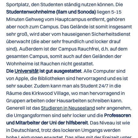
Sportplatz, den Studenten ständig nutzen können. Die
Studentenwohnheime (Ilam und Sonoda)
liegen 5-15
Minuten Gehweg vom Hauptcampus entfernt, gehören
aber noch zum Campus. Das Gelände ist somit insgesamt
sehr groß, wird aber vom hauseigenen Sicherheitsdienst
überwacht (die aber sehr freundlich und locker drauf
sind). Außerdem ist der Campus Rauchfrei, d.h. auf dem
gesamten Campus, somit auch auf den Geländen der
Wohnheime ist Rauchen nicht gestattet.
Die
Universität
ist gut ausgestattet
. Alle Computer sind
von Apple, die Bibliotheken sind hervorragend und es ist
sehr sauber. Zudem kann man als Student 24/7 in die
Räume des Kirkwood Village, wo man hervorragend in
Gruppen arbeiten oder Hausarbeiten schreiben kann.
Generell ist das
Studieren in Neuseeland
sehr angenehm,
die Umgangsformen sind sehr locker und die
Professoren
und Mitarbeiter der Uni der hilfsbereit
. Das Niveau ist wie
in Deutschland, trotz des lockeren Umgangs werden
hohe Leistungen erwartet. Das alles mit der Freizeit unter