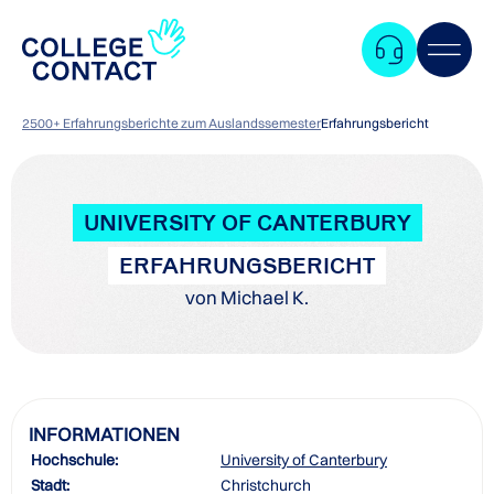
2500+ Erfahrungsberichte zum Auslandssemester
Erfahrungsbericht
UNIVERSITY OF CANTERBURY
ERFAHRUNGSBERICHT
von Michael K.
INFORMATIONEN
Hochschule:
University of Canterbury
Zum
Stadt:
Christchurch