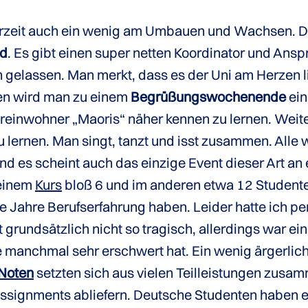
erzeit auch ein wenig am Umbauen und Wachsen. 
nd
. Es gibt einen super netten Koordinator und Ansp
ein gelassen. Man merkt, dass es der Uni am Herzen l
en wird man zu einem
Begrüßungswochenende
ein
 Ureinwohner „Maoris“ näher kennen zu lernen. Weit
ernen. Man singt, tanzt und isst zusammen. Alle w
Und es scheint auch das einzige Event dieser Art an 
 einem
Kurs
bloß 6 und im anderen etwa 12 Student
ge Jahre Berufserfahrung haben. Leider hatte ich pe
 grundsätzlich nicht so tragisch, allerdings war e
 manchmal sehr erschwert hat. Ein wenig ärgerlich
Noten
setzten sich aus vielen Teilleistungen zusamm
ssignments abliefern. Deutsche Studenten haben ei