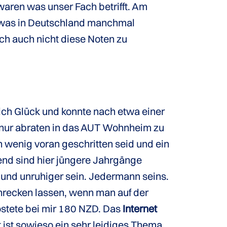
waren was unser Fach betrifft. Am
 was in Deutschland manchmal
ich auch nicht diese Noten zu
 ich Glück und konnte nach etwa einer
n nur abraten in das AUT Wohnheim zu
n wenig voran geschritten seid und ein
gend sind hier jüngere Jahrgänge
r und unruhiger sein. Jedermann seins.
hrecken lassen, wenn man auf der
ostete bei mir 180 NZD. Das
Internet
et ist sowieso ein sehr leidiges Thema