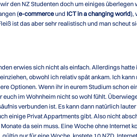
s wir den NZ Studenten doch um einiges überlegen 
angen (
e-commerce
und
ICT in a changing world
),
Fleiß ist das aber sehr realistisch und man scheut s
den erwies sich nicht als einfach. Allerdings hatte
einziehen, obwohl ich relativ spät ankam. Ich kan
ndere Optionen. Wenn ihr in eurem Studium schon ei
ihr euch im Wohnheim nicht so wohl fühlt. Überwie
säufnis verbunden ist. Es kann dann natürlich laute
h einige Privat Appartments gibt. Also nicht absc
 Monate da sein muss. Eine Woche ohne Internet k
B, gültig nur für eine Woche, kostete 10 NZD. Intern