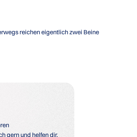
erwegs reichen eigentlich zwei Beine
eren
h gern und helfen dir,