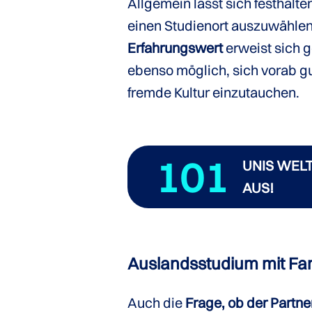
Allgemein lässt sich festhalte
einen Studienort auszuwählen
Erfahrungswert
erweist sich 
ebenso möglich, sich vorab gu
fremde Kultur einzutauchen.
101
UNIS WELT
AUS!
Auslandsstudium mit Fam
Auch die
Frage, ob der Partne