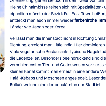
Orientierung, gehen sie doch in dem Meer von chine
Kleine Chinaimbisse reihen sich mit Spezialitäte
eigentlich müsste der Bezirk Far-East-Town heiße
entdeckt man auch immer wieder
farbenfrohe Tem
Länder wie Japan oder Korea.
Verlässt man die Innenstadt nicht in Richtung Chin
Richtung, erreicht man Little India. Hier dominieren
Viele vegetarische Restaurants, typische Nagelstu
die Ladenzeilen. Besonders beeindruckend sind die
verschiedensten Tier- und Gotteswesen verziert sin
kleinen Kanal kommt man erneut in eine andere Welt
Halāl-Kebabs und Moscheen angesiedelt. Besonders
Sultan
, welche eine der populärsten der Stadt ist.