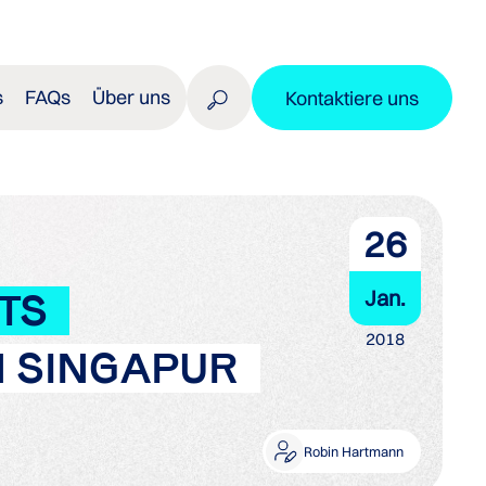
s
FAQs
Über uns
Kontaktiere uns
26
Jan.
TS
2018
N SINGAPUR
Robin Hartmann