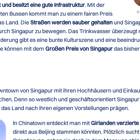
 und besitzt eine gute Infrastruktur
. Mit der
©
rten Bussen kommt man zu einem fairen Preis
as Land. Die
Straßen werden sauber gehalten
und Singa
durch Singapur zu bewegen. Das Trinkwasser überzeugt 
örderung gibt es eine bunte Kulturszene und eine beein
ie können mit dem
Großen Preis von Singapur
das bisher
Downtown von Singapur mit ihren Hochhäusern und Eink
chen. Denn so westlich und geschäftsorientiert Singapur a
ie das Land nach ihren eigenen Vorstellungen prägen.
In Chinatown entdeckt man mit
Girlanden verziert
direkt aus Beijing stammen könnten. Plötzlich suc