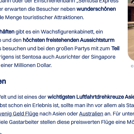
ilbahn oder der Einschienenbahn „Sentosa Express“
Hier erwarten die Besucher neben
wunderschönen
de Menge touristischer Attraktionen.
häften
gibt es ein Wachsfigurenkabinett, ein
no und den
höchsten freistehenden Aussichtsturm
s besuchen und bei den großen Partys mit zum
Teil
rigens ist Sentosa auch Ausrichter der Singapore
einer Millionen Dollar.
©
en
lt und ist eines der
wichtigsten Luftfahrtdrehkreuze Asi
t schon ein Erlebnis ist, sollte man ihn vor allem als S
wenig Geld Flüge
nach Asien oder
Australien
an. Für unt
iele Gastarbeiter stellen diese preiswerten Flüge eine Mö