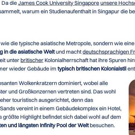
. Da die
James Cook University Singapore
unsere Hochs
ammelt, warum ein Studienaufenthalt in Singapur die be
cht wie die typische asiatische Metropole, sondern wie e
g in die asiatische Welt
und macht
deutschsprachigen F
eit unter
britischer
Kolonialherrschaft hat ihre Spuren hi
mer wieder Gebäude im
typisch britischen Kolonialstil
ent
santen Wolkenkratzern dominiert, wobei alle
ster und Großkonzernen vertreten sind. Das wohl
eher touristisch ausgerichtet, denn das
Sands vereint in einem Gebäudekomplex ein Hotel,
größte Highlight befindet sich dabei wohl auf dem
en und längsten Infinity Pool der Welt
besuchen.