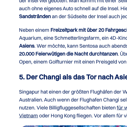
der Insel viel geboten. Man kommt mit einer Se
auch ohne eigenes Auto schnell auf die Insel. 
Sandstränden
an der Südseite der Insel auch je
Neben einem
Freizeitpark mit über 20 Fahrgesc
Aquarium, eine Schmetterlingsfarm, ein 4D-Ki
Asiens
. Wer möchte, kann Sentosa auch abend
20.000 Feierwütigen die Nacht durchtanzen
. Üb
Open, einem Golfturnier mit einen Preisgeld von 
5. Der Changi als das Tor nach Asi
Singapur hat einen der größten Flughäfen der We
Australien. Auch wenn der Flughafen Changi selbs
nutzen. Viele Billigfluggesellschaften bieten
für 
Vietnam
oder Hong Kong fliegen. Vor allem für v