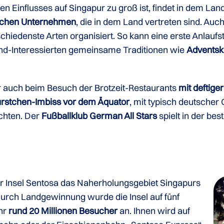
hen Einflusses auf Singapur zu groß ist, findet in dem L
schen Unternehmen
, die in dem Land vertreten sind. Auc
schiedenste Arten organisiert. So kann eine erste Anlau
nd-Interessierten gemeinsame Traditionen wie
Adventsk
er auch beim Besuch der Brotzeit-Restaurants
mit deftige
ürstchen-Imbiss vor dem Äquator
, mit typisch deutscher 
chten. Der
Fußballklub German All Stars
spielt in der be
der Insel Sentosa das Naherholungsgebiet Singapurs
Durch Landgewinnung wurde die Insel auf fünf
ahr
rund 20 Millionen Besucher
an. Ihnen wird auf