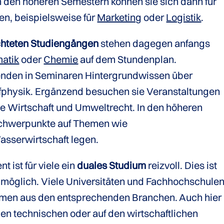
den höheren Semestern können sie sich dann für
n, beispielsweise für
Marketing
oder
Logistik
.
chteten Studiengängen
stehen dagegen anfangs
matik
oder
Chemie
auf dem Stundenplan.
enden in Seminaren Hintergrundwissen über
physik. Ergänzend besuchen sie Veranstaltungen
e Wirtschaft und Umweltrecht. In den höheren
Schwerpunkte auf Themen wie
sserwirtschaft legen.
ist für viele ein
duales Studium
reizvoll. Dies ist
 möglich. Viele Universitäten und Fachhochschule
hmen aus den entsprechenden Branchen. Auch hier
den technischen oder auf den wirtschaftlichen