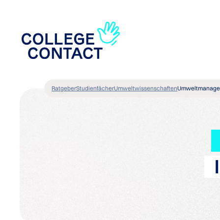
Ratgeber
Studienfächer
Umweltwissenschaften
Umweltmanage