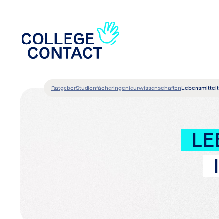
Ratgeber
Studienfächer
Ingenieurwissenschaften
Lebensmittel
LE