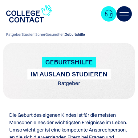
Ratgeber
Studienfächer
Gesundheit
Geburtshilfe
GEBURTSHILFE
IM AUSLAND STUDIEREN
Ratgeber
Die Geburt des eigenen Kindes ist für die meisten
Menschen eines der wichtigsten Ereignisse im Leben.
Umso wichtiger ist eine kompetente Ansprechperson,
Zum
an die sich die werdenden Eltern bei Fragen und