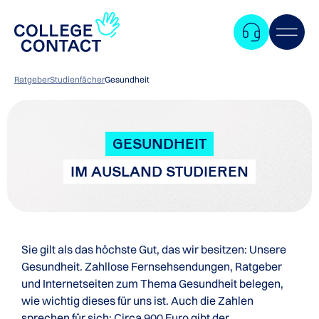
Ratgeber
Studienfächer
Gesundheit
GESUNDHEIT
IM AUSLAND STUDIEREN
Sie gilt als das höchste Gut, das wir besitzen: Unsere
Gesundheit. Zahllose Fernsehsendungen, Ratgeber
und Internetseiten zum Thema Gesundheit belegen,
wie wichtig dieses für uns ist. Auch die Zahlen
Zum
sprechen für sich: Circa 900 Euro gibt der