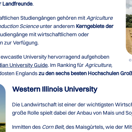
ür Landfreunde
.
ftlichen Studiengängen gehören mit
Agriculture
oduction Science
unter anderem
Kerngebiete der
tudiengänge mit wirtschaftlichem oder
n zur Verfügung.
ewcastle University hervorragend aufgehoben
©
ian University Guide
. Im Ranking für
Agriculture,
dosten Englands
zu den sechs besten Hochschulen Groß
Western Illinois University
Die Landwirtschaft ist einer der wichtigsten Wirtsc
große Rolle spielt dabei der Anbau von Mais und So
Inmitten des
Corn Belt
, des Maisgürtels, wie der Mi