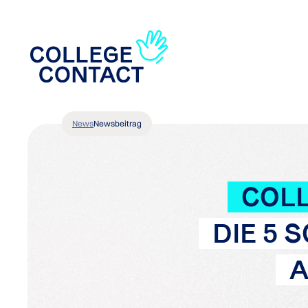
News
Newsbeitrag
COLL
DIE 5
A