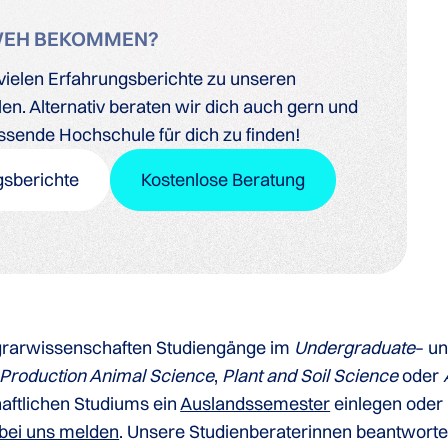
WEH BEKOMMEN?
vielen Erfahrungsberichte zu unseren
n. Alternativ beraten wir dich auch gern und
passende Hochschule für dich zu finden!
gsberichte
Kostenlose Beratung
 Agrarwissenschaften Studiengänge im
Undergraduate
– u
Production Animal Science
,
Plant and Soil Science
oder
aftlichen Studiums ein
Auslandssemester
einlegen oder
bei uns melden
. Unsere Studienberaterinnen beantworte