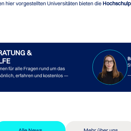
 hier vorgestellten Universitäten bieten die
Hochschulpr
RATUNG &
B
LFE
S
nnen für alle Fragen rund um das
önlich, erfahren und kostenlos —
Alle News
Mehr über uns