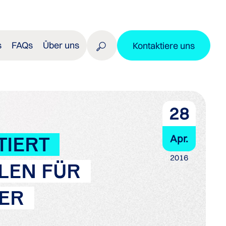
s
FAQs
Über uns
Kontaktiere uns
28
Apr.
TIERT
2016
LEN FÜR
ER