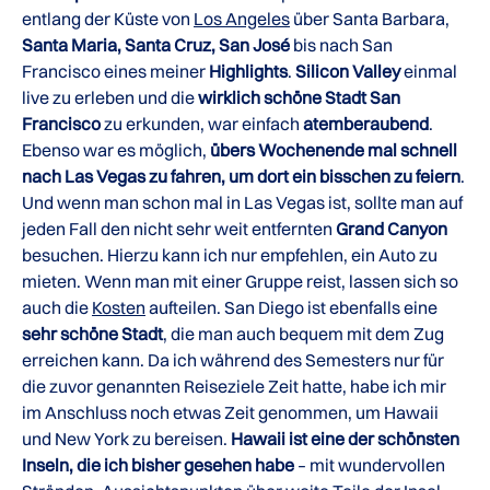
entlang der Küste von
Los Angeles
über Santa Barbara,
Santa Maria, Santa Cruz, San José
bis nach San
Francisco eines meiner
Highlights
.
Silicon Valley
einmal
live zu erleben und die
wirklich schöne Stadt San
Francisco
zu erkunden, war einfach
atemberaubend
.
Ebenso war es möglich,
übers Wochenende mal schnell
nach Las Vegas zu fahren, um dort ein bisschen zu feiern
.
Und wenn man schon mal in Las Vegas ist, sollte man auf
jeden Fall den nicht sehr weit entfernten
Grand Canyon
besuchen. Hierzu kann ich nur empfehlen, ein Auto zu
mieten. Wenn man mit einer Gruppe reist, lassen sich so
auch die
Kosten
aufteilen. San Diego ist ebenfalls eine
sehr schöne Stadt
, die man auch bequem mit dem Zug
erreichen kann. Da ich während des Semesters nur für
die zuvor genannten Reiseziele Zeit hatte, habe ich mir
im Anschluss noch etwas Zeit genommen, um Hawaii
und New York zu bereisen.
Hawaii ist eine der schönsten
Inseln, die ich bisher gesehen habe
– mit wundervollen