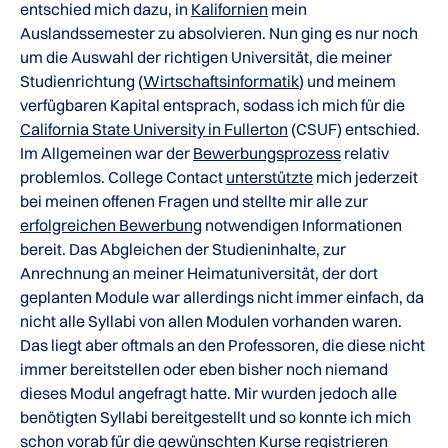
entschied mich dazu, in
Kalifornien
mein
Auslandssemester zu absolvieren. Nun ging es nur noch
um die Auswahl der richtigen Universität, die meiner
Studienrichtung (
Wirtschaftsinformatik
) und meinem
verfügbaren Kapital entsprach, sodass ich mich für die
California State University in Fullerton
(CSUF) entschied.
Im Allgemeinen war der
Bewerbungsprozess
relativ
problemlos. College Contact
unterstützte
mich jederzeit
bei meinen offenen Fragen und stellte mir alle zur
erfolgreichen Bewerbung
notwendigen Informationen
bereit. Das Abgleichen der Studieninhalte, zur
Anrechnung an meiner Heimatuniversität, der dort
geplanten Module war allerdings nicht immer einfach, da
nicht alle Syllabi von allen Modulen vorhanden waren.
Das liegt aber oftmals an den Professoren, die diese nicht
immer bereitstellen oder eben bisher noch niemand
dieses Modul angefragt hatte. Mir wurden jedoch alle
benötigten Syllabi bereitgestellt und so konnte ich mich
schon vorab für die gewünschten
Kurse
registrieren