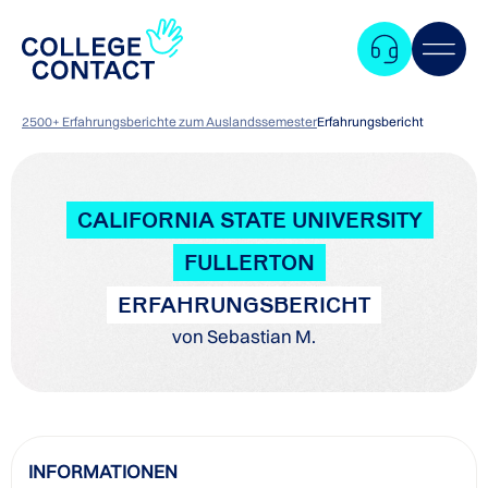
2500+ Erfahrungsberichte zum Auslandssemester
Erfahrungsbericht
CALIFORNIA STATE UNIVERSITY
FULLERTON
ERFAHRUNGSBERICHT
von Sebastian M.
Zum
INFORMATIONEN