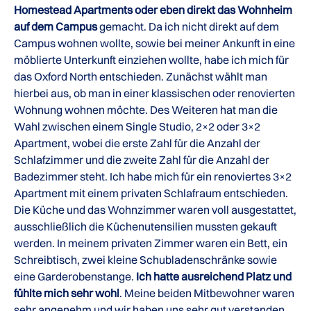
Homestead Apartments oder eben direkt das Wohnheim
auf dem Campus
gemacht. Da ich nicht direkt auf dem
Campus wohnen wollte, sowie bei meiner Ankunft in eine
möblierte Unterkunft einziehen wollte, habe ich mich für
das Oxford North entschieden. Zunächst wählt man
hierbei aus, ob man in einer klassischen oder renovierten
Wohnung wohnen möchte. Des Weiteren hat man die
Wahl zwischen einem Single Studio, 2×2 oder 3×2
Apartment, wobei die erste Zahl für die Anzahl der
Schlafzimmer und die zweite Zahl für die Anzahl der
Badezimmer steht. Ich habe mich für ein renoviertes 3×2
Apartment mit einem privaten Schlafraum entschieden.
Die Küche und das Wohnzimmer waren voll ausgestattet,
ausschließlich die Küchenutensilien mussten gekauft
werden. In meinem privaten Zimmer waren ein Bett, ein
Schreibtisch, zwei kleine Schubladenschränke sowie
eine Garderobenstange.
Ich hatte ausreichend Platz und
fühlte mich sehr wohl
. Meine beiden Mitbewohner waren
sehr angenehm und wir haben uns sehr gut verstanden.