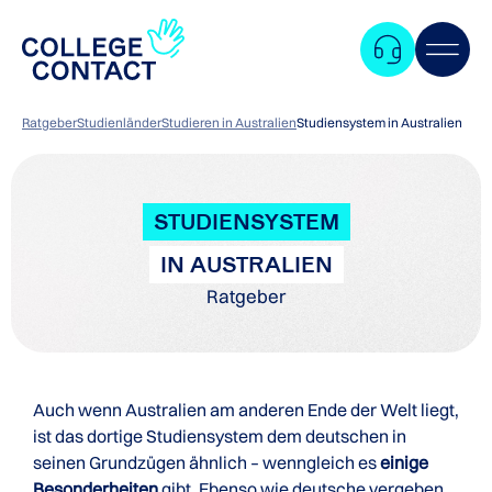
Ratgeber
Studienländer
Studieren in Australien
Studiensystem in Australien
STUDIENSYSTEM
IN AUSTRALIEN
Ratgeber
Auch wenn Australien am anderen Ende der Welt liegt,
ist das dortige Studiensystem dem deutschen in
seinen Grundzügen ähnlich – wenngleich es
einige
Zum
Besonderheiten
gibt. Ebenso wie deutsche vergeben