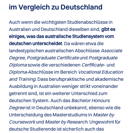
im Vergleich zu Deutschland
Auch wenn die wichtigsten Studienabschlüsse in
Australien und Deutschland dieselben sind,
gibt es
einiges, was das australische Studiensystem vom
deutschen unterscheidet
. Da wären etwa die
landestypischen australischen Abschlüsse
Associate
Degree
,
Postgraduate Certificate
und
Postgraduate
Diploma
sowie die verschiedenen
Cerfificate
– und
Diploma
-Abschlüsse im Bereich
Vocational Education
and Training
. Dass berufspraktische und akademische
Ausbildung in Australien weniger strikt voneinander
getrennt sind, ist ein weiterer Unterschied zum
deutschen System. Auch das
Bachelor Honours
Degree
ist in Deutschland unbekannt, ebenso wie die
Unterscheidung des Masterstudiums in
Master by
Coursework
und
Master by Research
. Ungewohnt für
deutsche Studierende ist sicherlich auch das