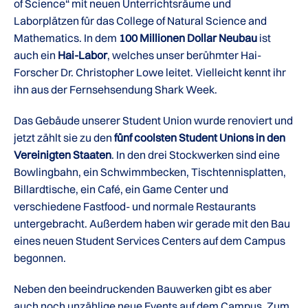
of Science“ mit neuen Unterrichtsräume und
Laborplätzen für das College of Natural Science and
Mathematics. In dem
100 Millionen Dollar Neubau
ist
auch ein
Hai-Labor
, welches unser berühmter Hai-
Forscher Dr. Christopher Lowe leitet. Vielleicht kennt ihr
ihn aus der Fernsehsendung Shark Week.
Das Gebäude unserer Student Union wurde renoviert und
jetzt zählt sie zu den
fünf coolsten Student Unions in den
Vereinigten Staaten
. In den drei Stockwerken sind eine
Bowlingbahn, ein Schwimmbecken, Tischtennisplatten,
Billardtische, ein Café, ein Game Center und
verschiedene Fastfood- und normale Restaurants
untergebracht. Außerdem haben wir gerade mit den Bau
eines neuen Student Services Centers auf dem Campus
begonnen.
Neben den beeindruckenden Bauwerken gibt es aber
auch noch unzählige neue Events auf dem Campus. Zum