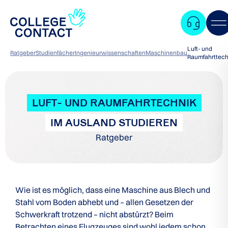
Luft- und
Ratgeber
Studienfächer
Ingenieurwissenschaften
Maschinenbau
Raumfahrttech
LUFT- UND RAUMFAHRTECHNIK
IM AUSLAND STUDIEREN
Ratgeber
Wie ist es möglich, dass eine Maschine aus Blech und
Stahl vom Boden abhebt und – allen Gesetzen der
Schwerkraft trotzend – nicht abstürzt? Beim
Zum
Betrachten eines Flugzeuges sind wohl jedem schon