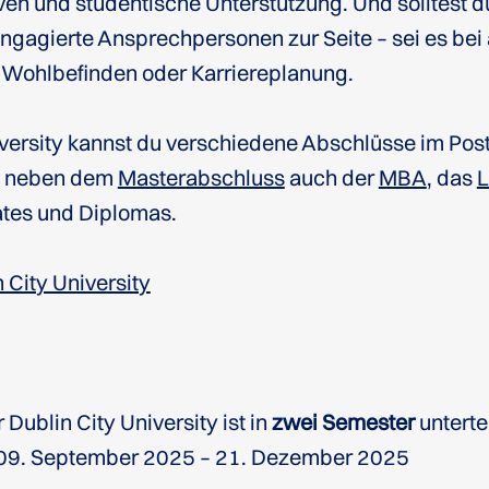
iven und studentische Unterstützung. Und solltest d
engagierte Ansprechpersonen zur Seite – sei es be
 Wohlbefinden oder Karriereplanung.
iversity kannst du verschiedene Abschlüsse im Po
n neben dem
Masterabschluss
auch der
MBA
, das
ates und Diplomas.
 City University
Dublin City University ist in
zwei Semester
untertei
 09. September 2025 – 21. Dezember 2025