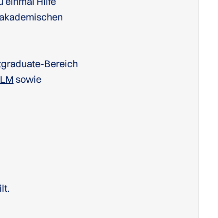
u einmal Hilfe
i akademischen
stgraduate-Bereich
LLM
sowie
lt.