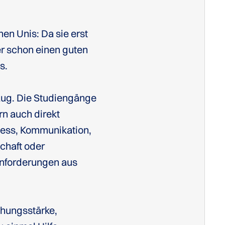
hen Unis: Da sie erst
er schon einen guten
s.
zug. Die Studiengänge
rn auch direkt
ness, Kommunikation,
chaft oder
Anforderungen aus
chungsstärke,