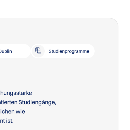
Dublin
Studienprogramme
schungsstarke
entierten Studiengänge,
eichen wie
t ist.