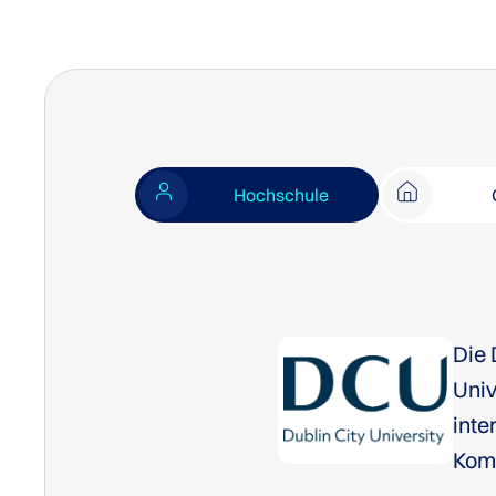
Hochschule
Die 
Univ
inte
Komm