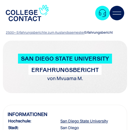
2500+ Erfahrungsberichte zum Auslandssemester
Erfahrungsbericht
SAN DIEGO STATE UNIVERSITY
ERFAHRUNGSBERICHT
von Mvuama M.
INFORMATIONEN
Hochschule:
San Diego State University
Zum
Stadt:
San Diego