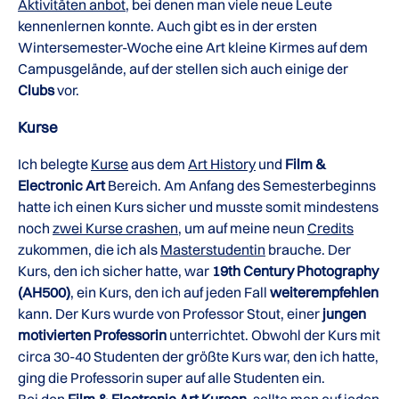
Aktivitäten anbot
, bei denen man viele neue Leute
kennenlernen konnte. Auch gibt es in der ersten
Wintersemester-Woche eine Art kleine Kirmes auf dem
Campusgelände, auf der stellen sich auch einige der
Clubs
vor.
Kurse
Ich belegte
Kurse
aus dem
Art History
und
Film &
Electronic Art
Bereich. Am Anfang des Semesterbeginns
hatte ich einen Kurs sicher und musste somit mindestens
noch
zwei Kurse crashen
, um auf meine neun
Credits
zukommen, die ich als
Masterstudentin
brauche. Der
Kurs, den ich sicher hatte, war
19th Century Photography
(AH500)
, ein Kurs, den ich auf jeden Fall
weiterempfehlen
kann. Der Kurs wurde von Professor Stout, einer
jungen
motivierten Professorin
unterrichtet. Obwohl der Kurs mit
circa 30-40 Studenten der größte Kurs war, den ich hatte,
ging die Professorin super auf alle Studenten ein.