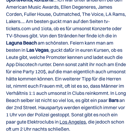
American Music Awards, Ellen Degeneres, James
Corden, Fuller House, Outmatched, The Voice, LA Rams,
Lakers…. Am besten guckt man auf den Seiten tv-
tickets.com und 1iota, ob es für umsonst Konzerte oder
TV-Shows gibt. Von den Stränden her finde ich die in
Laguna Beach
am schönsten. Feiern kann man am
besten in
Las Vegas
, guckt dafür in euren Kursen, ob es
Leute gibt, welche Promoter kennen und ladet euch die
App Discotech runter. Denn sonst zahlt ihr noch am Ende
für eine Party 120$, auf die man eigentlich auch umsonst
hätte kommen können. Ein weiterer Tipp für die Herren
ist, nimmt euch Frauen mit, oft ist es so, dass Männer im
Verhältnis 1:1 auch umsonst in Clubs reinkommt. In Long
Beach selber ist nicht so viel los, es gibt ein paar
Bars
an
der 2nd Street. Hauspartys werden eigentlich immer vor
1 Uhr von der Polizei gestoppt. Sonst gibt es noch ein
paar gute Elektroclubs in
Los Angeles
, die jedoch schon
oft um 2 Uhr nachts schließen.