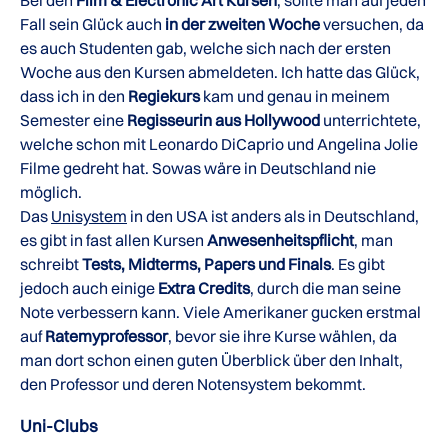
Bei den
Film & Electronic Art Kursen
, sollte man auf jeden
Fall sein Glück auch
in der zweiten Woche
versuchen, da
es auch Studenten gab, welche sich nach der ersten
Woche aus den Kursen abmeldeten. Ich hatte das Glück,
dass ich in den
Regiekurs
kam und genau in meinem
Semester eine
Regisseurin aus Hollywood
unterrichtete,
welche schon mit Leonardo DiCaprio und Angelina Jolie
Filme gedreht hat. Sowas wäre in Deutschland nie
möglich.
Das
Unisystem
in den USA ist anders als in Deutschland,
es gibt in fast allen Kursen
Anwesenheitspflicht
, man
schreibt
Tests, Midterms, Papers und Finals
. Es gibt
jedoch auch einige
Extra Credits
, durch die man seine
Note verbessern kann. Viele Amerikaner gucken erstmal
auf
Ratemyprofessor
, bevor sie ihre Kurse wählen, da
man dort schon einen guten Überblick über den Inhalt,
den Professor und deren Notensystem bekommt.
Uni-Clubs