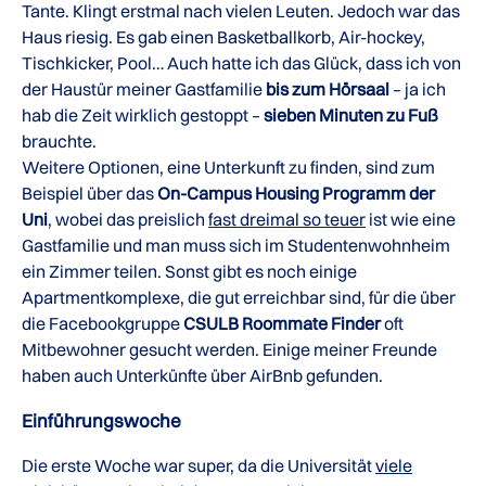
Tante. Klingt erstmal nach vielen Leuten. Jedoch war das
Haus riesig. Es gab einen Basketballkorb, Air-hockey,
Tischkicker, Pool… Auch hatte ich das Glück, dass ich von
der Haustür meiner Gastfamilie
bis zum Hörsaal
– ja ich
hab die Zeit wirklich gestoppt –
sieben Minuten zu Fuß
brauchte.
Weitere Optionen, eine Unterkunft zu finden, sind zum
Beispiel über das
On-Campus Housing Programm der
Uni
, wobei das preislich
fast dreimal so teuer
ist wie eine
Gastfamilie und man muss sich im Studentenwohnheim
ein Zimmer teilen. Sonst gibt es noch einige
Apartmentkomplexe, die gut erreichbar sind, für die über
die Facebookgruppe
CSULB Roommate Finder
oft
Mitbewohner gesucht werden. Einige meiner Freunde
haben auch Unterkünfte über AirBnb gefunden.
Einführungswoche
Die erste Woche war super, da die Universität
viele