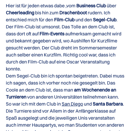
Hier ist für jeden etwas dabe ,vom
Business Club
über
Cheerleading
bis hin zum
Drachenboot
rudern. Ich
entschied mich für den
Film-Club
und den
Segel-Club
.
Der Film-Club ist umsonst. Das Tolle an dem Club ist,
dass dort oft auf
Film-Events
aufmerksam gemacht wird
und bekannt gegeben wird, wo Aushilfen für Kurzfilme
gesucht werden. Der Club dreht im Sommersemester
auch selber einen Kurzfilm. Richtig cool war, dass ich
durch den Film-Club auf eine Oscar Veranstaltung
konnte.
Dem Segel-Club bin ich spontan beigetreten. Dabei muss
ich sagen, dass ich vorher noch nie gesegelt bin. Das
Coole an dem Club ist, dass man
am Wochenende an
Turnieren
von anderen Universitäten teilnehmen kann.
So war ich mit dem Club in
San Diego
und
Santa Barbara
.
Die Turniere sind vor Allem in der Anfängerklasse auf
Spaß ausgelegt und die jeweiligen Unis veranstalten
auch immer Hauspartys, wo man Studenten von anderen