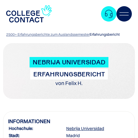
2500+ Erfahrungsberichte zum Auslandssemester
Erfahrungsbericht
NEBRIJA UNIVERSIDAD
ERFAHRUNGSBERICHT
von Felix H.
INFORMATIONEN
Hochschule:
Nebrija Universidad
Zum
Stadt:
Madrid