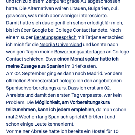
und ich zu diesem Zeitpunkt grade A1 abgeschlossen
hatte. Die Alternativen wären Litauen, Bulgarien, o.ä.
gewesen, was mich aber weniger interessierte.
Damit hatte sich das eigentlich schon erledigt für mich,
bis ich über Google bei
College Contact
landete. Nach
einem super
Beratungsgespräch
mit Tatjana entschied
ich mich für die
Nebrija Universidad
und konnte nach
wenigen Tagen meine
Bewerbungsunterlagen
an College
Contact schicken. Etwa
einen Monat später hatte ich
meine Zusage aus Spanien
im Briefkasten.
Am 02. September ging es dann nach Madrid. Vor dem
offiziellen Semesterstart belegte ich den angebotenen
Spanischvorbereitungskurs. Dass ich erst am 02.
Anreiste und damit den ersten Tag verpasste, war kein
Problem. Die
Möglichkeit, am Vorbereitungskurs
teilzunehmen, kann ich jedem empfehlen
, da man schon
mal 2 Wochen lang Spanisch spricht/hört/lernt und
schon einige Leute kennenlernt.
Vor meiner Abreise hatte ich bereits ein Hostel für 10