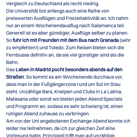
Vergleich zu Deutschland als recht niedrig.
Die Universität bot anfangs auch eine Reihe von
preiswerten Ausflügen und Freizeitaktivität an. Ich nahm
nur an einem Wochenendausflug nach Salamanca teil.
Generell ist es aber günstiger, Ausflüge selber zu planen.
So
fuhr ich mit Freunden mit dem Bus nach Granada
(sehr
zu empfehlen!) und Toledo. Zum Reisen bieten sich die
Fernbusse definitiv an, da sie viel günstiger sind als die
Bahn.
Das
Leben in Madrid pocht besonders abends auf den
Straßen
. So kommt es am Wochenende durchaus vor,
dass man in der Fußgängerzone rund um Sol im Stau
steht. Unzählige Bars, Kneipen und Clubs in La Latina,
Malasana oder sonst wo bieten jeden Abend Specials
und Programm an, sodass es sehr schwierig ist, einen
ruhigen Abend zuhause zu verbringen.
Am von der Uni angebotenen Exchange Abend konnte ich
leider nie teilnehmen, da ich zur gleichen Zeit eine
Vorlesung hatte. Prinzipiell trifft man auf unzählige