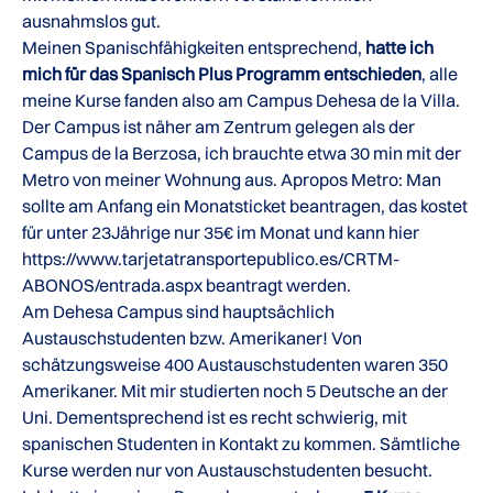
ausnahmslos gut.
Meinen Spanischfähigkeiten entsprechend,
hatte ich
mich für das Spanisch Plus Programm entschieden
, alle
meine Kurse fanden also am Campus Dehesa de la Villa.
Der Campus ist näher am Zentrum gelegen als der
Campus de la Berzosa, ich brauchte etwa 30 min mit der
Metro von meiner Wohnung aus. Apropos Metro: Man
sollte am Anfang ein Monatsticket beantragen, das kostet
für unter 23Jährige nur 35€ im Monat und kann hier
https://www.tarjetatransportepublico.es/CRTM-
ABONOS/entrada.aspx beantragt werden.
Am Dehesa Campus sind hauptsächlich
Austauschstudenten bzw. Amerikaner! Von
schätzungsweise 400 Austauschstudenten waren 350
Amerikaner. Mit mir studierten noch 5 Deutsche an der
Uni. Dementsprechend ist es recht schwierig, mit
spanischen Studenten in Kontakt zu kommen. Sämtliche
Kurse werden nur von Austauschstudenten besucht.